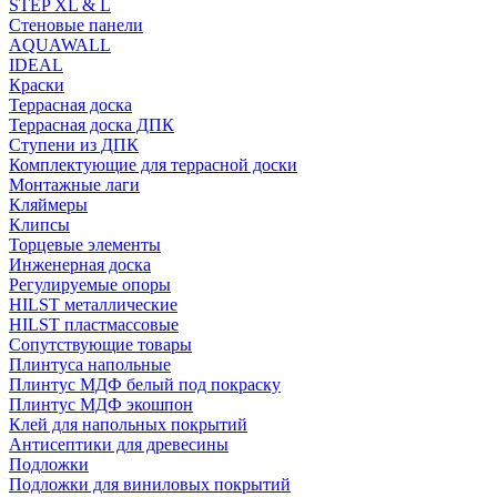
STEP XL & L
Стеновые панели
AQUAWALL
IDEAL
Краски
Террасная доска
Террасная доска ДПК
Ступени из ДПК
Комплектующие для террасной доски
Монтажные лаги
Кляймеры
Клипсы
Торцевые элементы
Инженерная доска
Регулируемые опоры
HILST металлические
HILST пластмассовые
Сопутствующие товары
Плинтуса напольные
Плинтус МДФ белый под покраску
Плинтус МДФ экошпон
Клей для напольных покрытий
Антисептики для древесины
Подложки
Подложки для виниловых покрытий