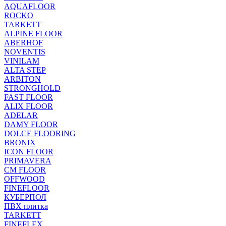
AQUAFLOOR
ROCKO
TARKETT
ALPINE FLOOR
ABERHOF
NOVENTIS
VINILAM
ALTA STEP
ARBITON
STRONGHOLD
FAST FLOOR
ALIX FLOOR
ADELAR
DAMY FLOOR
DOLCE FLOORING
BRONIX
ICON FLOOR
PRIMAVERA
CM FLOOR
OFFWOOD
FINEFLOOR
КУБЕРПОЛ
ПВХ плитка
TARKETT
FINEFLEX