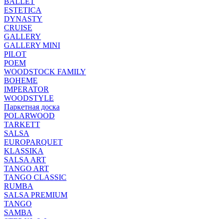
BALLET
ESTETICA
DYNASTY
CRUISE
GALLERY
GALLERY MINI
PILOT
POEM
WOODSTOCK FAMILY
BOHEME
IMPERATOR
WOODSTYLE
Паркетная доска
POLARWOOD
TARKETT
SALSA
EUROPARQUET
KLASSIKA
SALSA ART
TANGO ART
TANGO CLASSIC
RUMBA
SALSA PREMIUM
TANGO
SAMBA