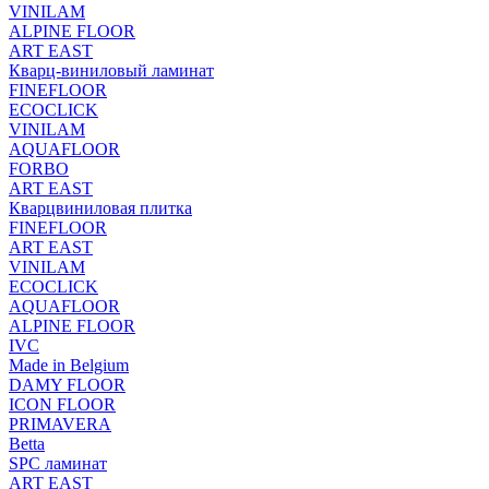
VINILAM
ALPINE FLOOR
ART EAST
Кварц-виниловый ламинат
FINEFLOOR
ECOCLICK
VINILAM
AQUAFLOOR
FORBO
ART EAST
Кварцвиниловая плитка
FINEFLOOR
ART EAST
VINILAM
ECOCLICK
AQUAFLOOR
ALPINE FLOOR
IVC
Made in Belgium
DAMY FLOOR
ICON FLOOR
PRIMAVERA
Betta
SPC ламинат
ART EAST