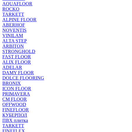
AQUAFLOOR
ROCKO
TARKETT
ALPINE FLOOR
ABERHOF
NOVENTIS
VINILAM
ALTA STEP
ARBITON
STRONGHOLD
FAST FLOOR
ALIX FLOOR
ADELAR
DAMY FLOOR
DOLCE FLOORING
BRONIX
ICON FLOOR
PRIMAVERA
CM FLOOR
OFFWOOD
FINEFLOOR
КУБЕРПОЛ
ПВХ плитка
TARKETT
FINEFLEX