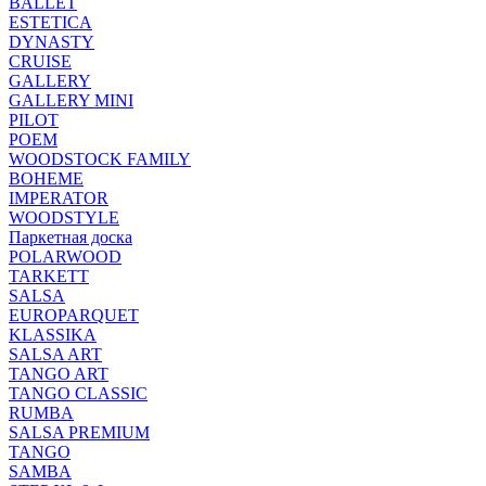
BALLET
ESTETICA
DYNASTY
CRUISE
GALLERY
GALLERY MINI
PILOT
POEM
WOODSTOCK FAMILY
BOHEME
IMPERATOR
WOODSTYLE
Паркетная доска
POLARWOOD
TARKETT
SALSA
EUROPARQUET
KLASSIKA
SALSA ART
TANGO ART
TANGO CLASSIC
RUMBA
SALSA PREMIUM
TANGO
SAMBA