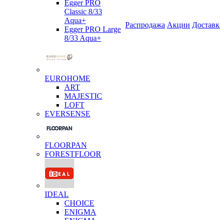
Egger PRO
Classic 8/33
Aqua+
Распродажа
Акции
Доставк
Egger PRO Large
8/33 Aqua+
EUROHOME
ART
MAJESTIC
LOFT
EVERSENSE
FLOORPAN
FORESTFLOOR
IDEAL
CHOICE
ENIGMA