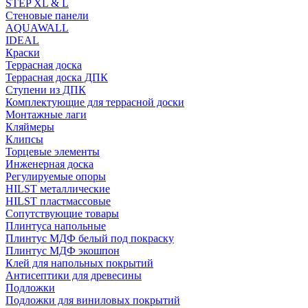
STEP XL & L
Стеновые панели
AQUAWALL
IDEAL
Краски
Террасная доска
Террасная доска ДПК
Ступени из ДПК
Комплектующие для террасной доски
Монтажные лаги
Кляймеры
Клипсы
Торцевые элементы
Инженерная доска
Регулируемые опоры
HILST металлические
HILST пластмассовые
Сопутствующие товары
Плинтуса напольные
Плинтус МДФ белый под покраску
Плинтус МДФ экошпон
Клей для напольных покрытий
Антисептики для древесины
Подложки
Подложки для виниловых покрытий