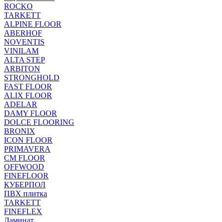
ROCKO
TARKETT
ALPINE FLOOR
ABERHOF
NOVENTIS
VINILAM
ALTA STEP
ARBITON
STRONGHOLD
FAST FLOOR
ALIX FLOOR
ADELAR
DAMY FLOOR
DOLCE FLOORING
BRONIX
ICON FLOOR
PRIMAVERA
CM FLOOR
OFFWOOD
FINEFLOOR
КУБЕРПОЛ
ПВХ плитка
TARKETT
FINEFLEX
Ламинат