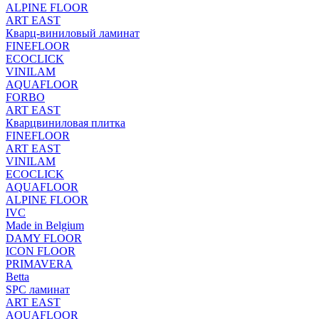
ALPINE FLOOR
ART EAST
Кварц-виниловый ламинат
FINEFLOOR
ECOCLICK
VINILAM
AQUAFLOOR
FORBO
ART EAST
Кварцвиниловая плитка
FINEFLOOR
ART EAST
VINILAM
ECOCLICK
AQUAFLOOR
ALPINE FLOOR
IVC
Made in Belgium
DAMY FLOOR
ICON FLOOR
PRIMAVERA
Betta
SPC ламинат
ART EAST
AQUAFLOOR