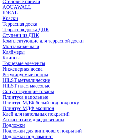
Стеновые панели
AQUAWALL
IDEAL
Краски
Террасная доска
Террасная доска ДПК
Ступени из ДПК
Комплектующие для террасной доски
Монтажные лаги
Кляймеры
Клипсы
Торцевые элементы
Инженерная доска
Регулируемые опоры
HILST металлические
HILST пластмассовые
Сопутствующие товары
Плинтуса напольные
Плинтус МДФ белый под покраску
Плинтус МДФ экошпон
Клей для напольных покрытий
Антисептики для древесины
Подложки
Подложки для виниловых покрытий
Подложки под ламинат