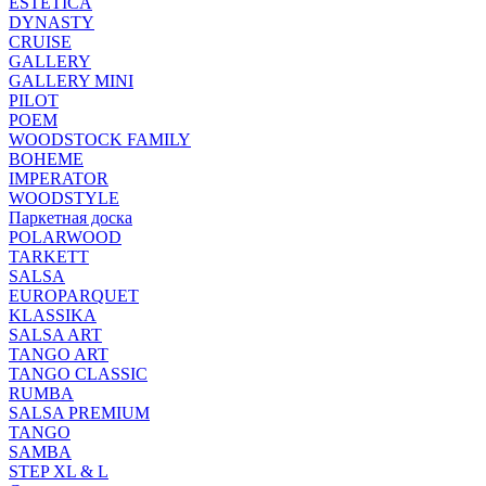
ESTETICA
DYNASTY
CRUISE
GALLERY
GALLERY MINI
PILOT
POEM
WOODSTOCK FAMILY
BOHEME
IMPERATOR
WOODSTYLE
Паркетная доска
POLARWOOD
TARKETT
SALSA
EUROPARQUET
KLASSIKA
SALSA ART
TANGO ART
TANGO CLASSIC
RUMBA
SALSA PREMIUM
TANGO
SAMBA
STEP XL & L