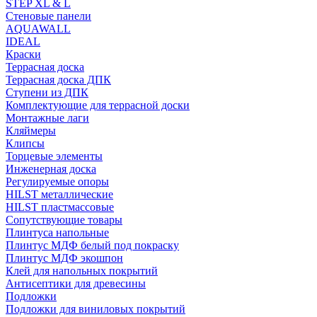
STEP XL & L
Стеновые панели
AQUAWALL
IDEAL
Краски
Террасная доска
Террасная доска ДПК
Ступени из ДПК
Комплектующие для террасной доски
Монтажные лаги
Кляймеры
Клипсы
Торцевые элементы
Инженерная доска
Регулируемые опоры
HILST металлические
HILST пластмассовые
Сопутствующие товары
Плинтуса напольные
Плинтус МДФ белый под покраску
Плинтус МДФ экошпон
Клей для напольных покрытий
Антисептики для древесины
Подложки
Подложки для виниловых покрытий