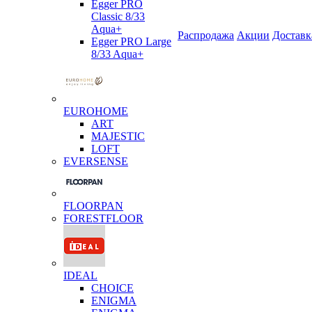
Egger PRO
Classic 8/33
Aqua+
Распродажа
Акции
Доставк
Egger PRO Large
8/33 Aqua+
EUROHOME
ART
MAJESTIC
LOFT
EVERSENSE
FLOORPAN
FORESTFLOOR
IDEAL
CHOICE
ENIGMA