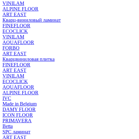
VINILAM
ALPINE FLOOR
ART EAST
Кварц-виниловый ламинат
FINEFLOOR
ECOCLICK
VINILAM
AQUAFLOOR
FORBO
ART EAST
Кварцвиниловая плитка
FINEFLOOR
ART EAST
VINILAM
ECOCLICK
AQUAFLOOR
ALPINE FLOOR
IVC
Made in Belgium
DAMY FLOOR
ICON FLOOR
PRIMAVERA
Betta
SPC ламинат
ART EAST