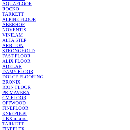
AQUAFLOOR
ROCKO
TARKETT
ALPINE FLOOR
ABERHOF
NOVENTIS
VINILAM
ALTA STEP
ARBITON
STRONGHOLD
FAST FLOOR
ALIX FLOOR
ADELAR
DAMY FLOOR
DOLCE FLOORING
BRONIX
ICON FLOOR
PRIMAVERA
CM FLOOR
OFFWOOD
FINEFLOOR
КУБЕРПОЛ
ПВХ плитка
TARKETT
FINEFLEX