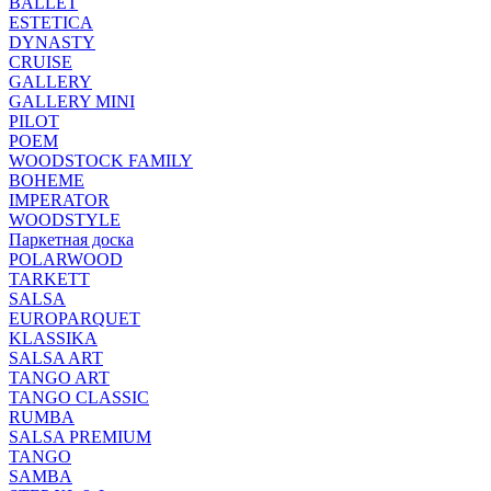
BALLET
ESTETICA
DYNASTY
CRUISE
GALLERY
GALLERY MINI
PILOT
POEM
WOODSTOCK FAMILY
BOHEME
IMPERATOR
WOODSTYLE
Паркетная доска
POLARWOOD
TARKETT
SALSA
EUROPARQUET
KLASSIKA
SALSA ART
TANGO ART
TANGO CLASSIC
RUMBA
SALSA PREMIUM
TANGO
SAMBA