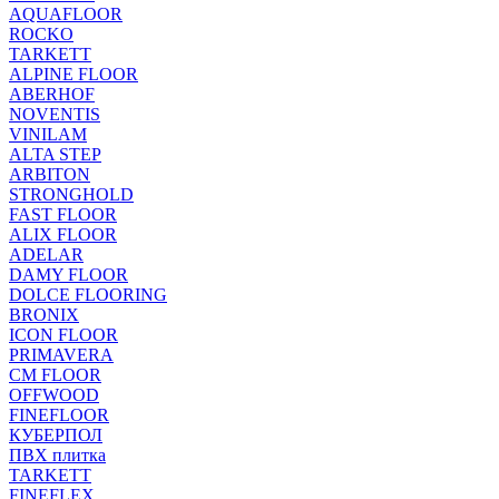
AQUAFLOOR
ROCKO
TARKETT
ALPINE FLOOR
ABERHOF
NOVENTIS
VINILAM
ALTA STEP
ARBITON
STRONGHOLD
FAST FLOOR
ALIX FLOOR
ADELAR
DAMY FLOOR
DOLCE FLOORING
BRONIX
ICON FLOOR
PRIMAVERA
CM FLOOR
OFFWOOD
FINEFLOOR
КУБЕРПОЛ
ПВХ плитка
TARKETT
FINEFLEX