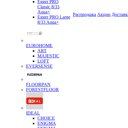
Egger PRO
Classic 8/33
Aqua+
Распродажа
Акции
Доставк
Egger PRO Large
8/33 Aqua+
EUROHOME
ART
MAJESTIC
LOFT
EVERSENSE
FLOORPAN
FORESTFLOOR
IDEAL
CHOICE
ENIGMA