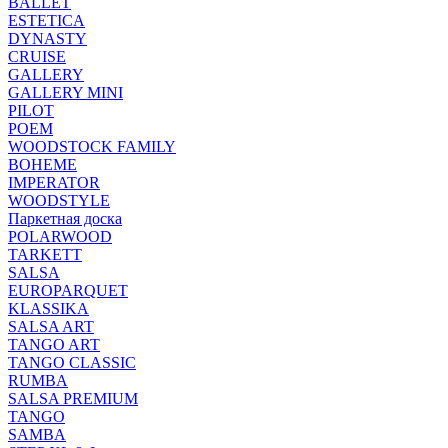
BALLET
ESTETICA
DYNASTY
CRUISE
GALLERY
GALLERY MINI
PILOT
POEM
WOODSTOCK FAMILY
BOHEME
IMPERATOR
WOODSTYLE
Паркетная доска
POLARWOOD
TARKETT
SALSA
EUROPARQUET
KLASSIKA
SALSA ART
TANGO ART
TANGO CLASSIC
RUMBA
SALSA PREMIUM
TANGO
SAMBA