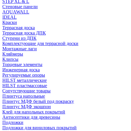
STEP XL & L
Стеновые панели
AQUAWALL
IDEAL
Краски
Террасная доска
Террасная доска ДПК
Ступени из ДПК
Комплектующие для террасной доски
Монтажные лаги
Кляймеры
Клипсы
Торцевые элементы
Инженерная доска
Регулируемые опоры
HILST металлические
HILST пластмассовые
Сопутствующие товары
Плинтуса напольные
Плинтус МДФ белый под покраску
Плинтус МДФ экошпон
Клей для напольных покрытий
Антисептики для древесины
Подложки
Подложки для виниловых покрытий