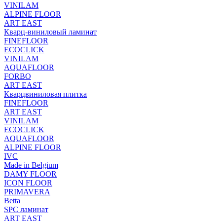
VINILAM
ALPINE FLOOR
ART EAST
Кварц-виниловый ламинат
FINEFLOOR
ECOCLICK
VINILAM
AQUAFLOOR
FORBO
ART EAST
Кварцвиниловая плитка
FINEFLOOR
ART EAST
VINILAM
ECOCLICK
AQUAFLOOR
ALPINE FLOOR
IVC
Made in Belgium
DAMY FLOOR
ICON FLOOR
PRIMAVERA
Betta
SPC ламинат
ART EAST