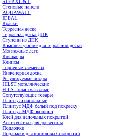
STEP XL & L
Стеновые панели
AQUAWALL
IDEAL
Краски
Террасная доска
Террасная доска ДПК
Ступени из ДПК
Комплектующие для террасной доски
Монтажные лаги
Кляймеры
Клипсы
Торцевые элементы
Инженерная доска
Регулируемые опоры
HILST металлические
HILST пластмассовые
Сопутствующие товары
Плинтуса напольные
Плинтус МДФ белый под покраску
Плинтус МДФ экошпон
Клей для напольных покрытий
Антисептики для древесины
Подложки
Подложки для виниловых покрытий