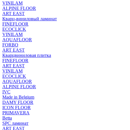
VINILAM
ALPINE FLOOR
ART EAST
Кварц-виниловый ламинат
FINEFLOOR
ECOCLICK
VINILAM
AQUAFLOOR
FORBO
ART EAST
Кварцвиниловая плитка
FINEFLOOR
ART EAST
VINILAM
ECOCLICK
AQUAFLOOR
ALPINE FLOOR
IVC
Made in Belgium
DAMY FLOOR
ICON FLOOR
PRIMAVERA
Betta
SPC ламинат
ART EAST