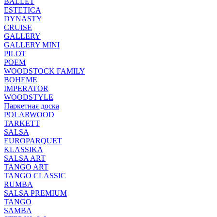
BALLET
ESTETICA
DYNASTY
CRUISE
GALLERY
GALLERY MINI
PILOT
POEM
WOODSTOCK FAMILY
BOHEME
IMPERATOR
WOODSTYLE
Паркетная доска
POLARWOOD
TARKETT
SALSA
EUROPARQUET
KLASSIKA
SALSA ART
TANGO ART
TANGO CLASSIC
RUMBA
SALSA PREMIUM
TANGO
SAMBA