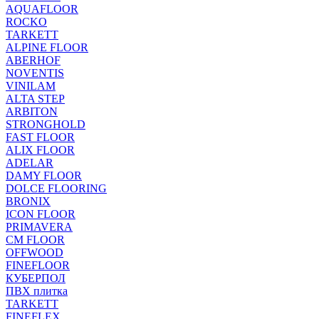
AQUAFLOOR
ROCKO
TARKETT
ALPINE FLOOR
ABERHOF
NOVENTIS
VINILAM
ALTA STEP
ARBITON
STRONGHOLD
FAST FLOOR
ALIX FLOOR
ADELAR
DAMY FLOOR
DOLCE FLOORING
BRONIX
ICON FLOOR
PRIMAVERA
CM FLOOR
OFFWOOD
FINEFLOOR
КУБЕРПОЛ
ПВХ плитка
TARKETT
FINEFLEX