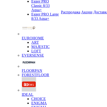
Egger PRO
Classic 8/33
Aqua+
Распродажа
Акции
Доставк
Egger PRO Large
8/33 Aqua+
EUROHOME
ART
MAJESTIC
LOFT
EVERSENSE
FLOORPAN
FORESTFLOOR
IDEAL
CHOICE
ENIGMA