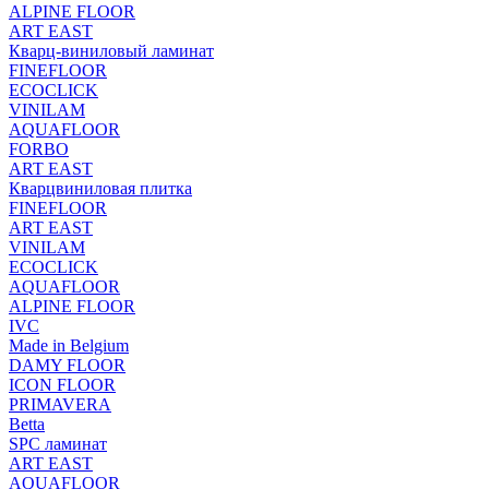
ALPINE FLOOR
ART EAST
Кварц-виниловый ламинат
FINEFLOOR
ECOCLICK
VINILAM
AQUAFLOOR
FORBO
ART EAST
Кварцвиниловая плитка
FINEFLOOR
ART EAST
VINILAM
ECOCLICK
AQUAFLOOR
ALPINE FLOOR
IVC
Made in Belgium
DAMY FLOOR
ICON FLOOR
PRIMAVERA
Betta
SPC ламинат
ART EAST
AQUAFLOOR