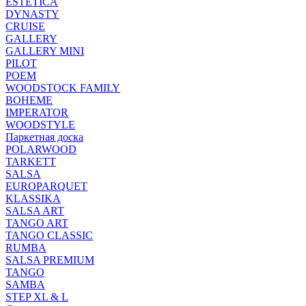
ESTETICA
DYNASTY
CRUISE
GALLERY
GALLERY MINI
PILOT
POEM
WOODSTOCK FAMILY
BOHEME
IMPERATOR
WOODSTYLE
Паркетная доска
POLARWOOD
TARKETT
SALSA
EUROPARQUET
KLASSIKA
SALSA ART
TANGO ART
TANGO CLASSIC
RUMBA
SALSA PREMIUM
TANGO
SAMBA
STEP XL & L