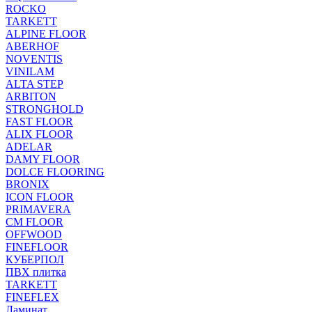
ROCKO
TARKETT
ALPINE FLOOR
ABERHOF
NOVENTIS
VINILAM
ALTA STEP
ARBITON
STRONGHOLD
FAST FLOOR
ALIX FLOOR
ADELAR
DAMY FLOOR
DOLCE FLOORING
BRONIX
ICON FLOOR
PRIMAVERA
CM FLOOR
OFFWOOD
FINEFLOOR
КУБЕРПОЛ
ПВХ плитка
TARKETT
FINEFLEX
Ламинат