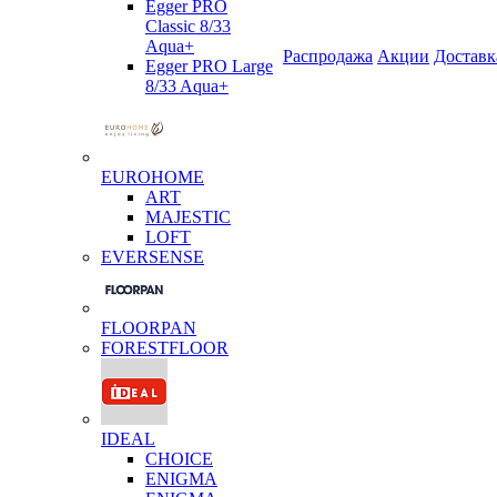
Egger PRO
Classic 8/33
Aqua+
Распродажа
Акции
Доставк
Egger PRO Large
8/33 Aqua+
EUROHOME
ART
MAJESTIC
LOFT
EVERSENSE
FLOORPAN
FORESTFLOOR
IDEAL
CHOICE
ENIGMA