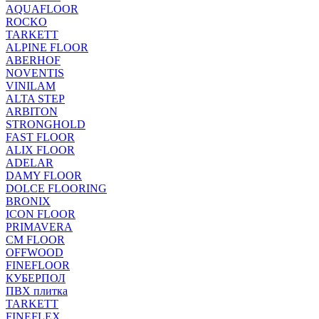
AQUAFLOOR
ROCKO
TARKETT
ALPINE FLOOR
ABERHOF
NOVENTIS
VINILAM
ALTA STEP
ARBITON
STRONGHOLD
FAST FLOOR
ALIX FLOOR
ADELAR
DAMY FLOOR
DOLCE FLOORING
BRONIX
ICON FLOOR
PRIMAVERA
CM FLOOR
OFFWOOD
FINEFLOOR
КУБЕРПОЛ
ПВХ плитка
TARKETT
FINEFLEX