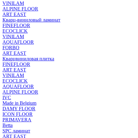
VINILAM
ALPINE FLOOR
ART EAST
Кварц-виниловый ламинат
FINEFLOOR
ECOCLICK
VINILAM
AQUAFLOOR
FORBO
ART EAST
Кварцвиниловая плитка
FINEFLOOR
ART EAST
VINILAM
ECOCLICK
AQUAFLOOR
ALPINE FLOOR
IVC
Made in Belgium
DAMY FLOOR
ICON FLOOR
PRIMAVERA
Betta
SPC ламинат
ART EAST