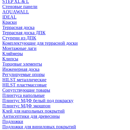
STEP XL & L
Стеновые панели
AQUAWALL
IDEAL
Краски
Террасная доска
Террасная доска ДПК
Ступени из ДПК
Комплектующие для террасной доски
Монтажные лаги
Кляймеры
Клипсы
Торцевые элементы
Инженерная доска
Регулируемые опоры
HILST металлические
HILST пластмассовые
Сопутствующие товары
Плинтуса напольные
Плинтус МДФ белый под покраску
Плинтус МДФ экошпон
Клей для напольных покрытий
Антисептики для древесины
Подложки
Подложки для виниловых покрытий