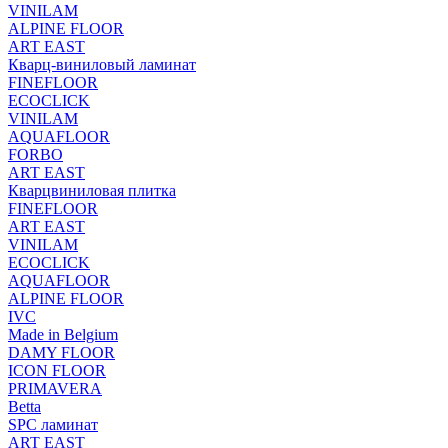
VINILAM
ALPINE FLOOR
ART EAST
Кварц-виниловый ламинат
FINEFLOOR
ECOCLICK
VINILAM
AQUAFLOOR
FORBO
ART EAST
Кварцвиниловая плитка
FINEFLOOR
ART EAST
VINILAM
ECOCLICK
AQUAFLOOR
ALPINE FLOOR
IVC
Made in Belgium
DAMY FLOOR
ICON FLOOR
PRIMAVERA
Betta
SPC ламинат
ART EAST