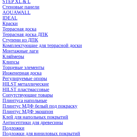
STEP XL & L
Стеновые панели
AQUAWALL
IDEAL
Краски
Террасная доска
Террасная доска ДПК
Ступени из ДПК
Комплектующие для террасной доски
Монтажные лаги
Кляймеры
Клипсы
Торцевые элементы
Инженерная доска
Регулируемые опоры
HILST металлические
HILST пластмассовые
Сопутствующие товары
Плинтуса напольные
Плинтус МДФ белый под покраску
Плинтус МДФ экошпон
Клей для напольных покрытий
Антисептики для древесины
Подложки
Подложки для виниловых покрытий