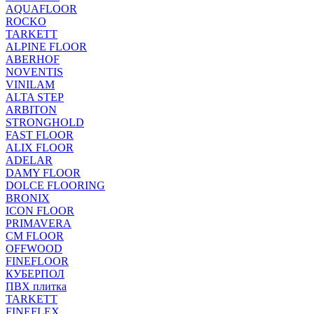
AQUAFLOOR
ROCKO
TARKETT
ALPINE FLOOR
ABERHOF
NOVENTIS
VINILAM
ALTA STEP
ARBITON
STRONGHOLD
FAST FLOOR
ALIX FLOOR
ADELAR
DAMY FLOOR
DOLCE FLOORING
BRONIX
ICON FLOOR
PRIMAVERA
CM FLOOR
OFFWOOD
FINEFLOOR
КУБЕРПОЛ
ПВХ плитка
TARKETT
FINEFLEX