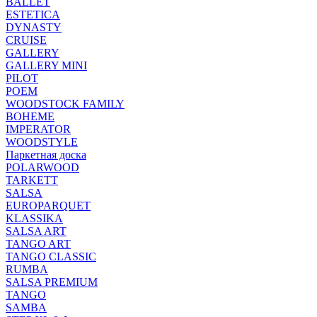
BALLET
ESTETICA
DYNASTY
CRUISE
GALLERY
GALLERY MINI
PILOT
POEM
WOODSTOCK FAMILY
BOHEME
IMPERATOR
WOODSTYLE
Паркетная доска
POLARWOOD
TARKETT
SALSA
EUROPARQUET
KLASSIKA
SALSA ART
TANGO ART
TANGO CLASSIC
RUMBA
SALSA PREMIUM
TANGO
SAMBA