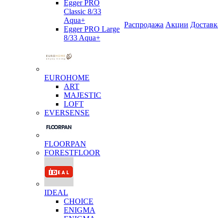
Egger PRO
Classic 8/33
Aqua+
Распродажа
Акции
Доставк
Egger PRO Large
8/33 Aqua+
EUROHOME
ART
MAJESTIC
LOFT
EVERSENSE
FLOORPAN
FORESTFLOOR
IDEAL
CHOICE
ENIGMA