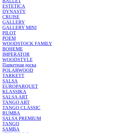
BALLET
ESTETICA
DYNASTY
CRUISE
GALLERY
GALLERY MINI
PILOT
POEM
WOODSTOCK FAMILY
BOHEME
IMPERATOR
WOODSTYLE
Паркетная доска
POLARWOOD
TARKETT
SALSA
EUROPARQUET
KLASSIKA
SALSA ART
TANGO ART
TANGO CLASSIC
RUMBA
SALSA PREMIUM
TANGO
SAMBA