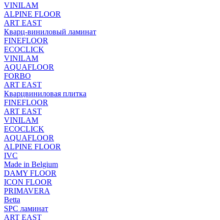
VINILAM
ALPINE FLOOR
ART EAST
Кварц-виниловый ламинат
FINEFLOOR
ECOCLICK
VINILAM
AQUAFLOOR
FORBO
ART EAST
Кварцвиниловая плитка
FINEFLOOR
ART EAST
VINILAM
ECOCLICK
AQUAFLOOR
ALPINE FLOOR
IVC
Made in Belgium
DAMY FLOOR
ICON FLOOR
PRIMAVERA
Betta
SPC ламинат
ART EAST