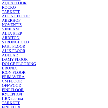
AQUAFLOOR
ROCKO
TARKETT
ALPINE FLOOR
ABERHOF
NOVENTIS
VINILAM
ALTA STEP
ARBITON
STRONGHOLD
FAST FLOOR
ALIX FLOOR
ADELAR
DAMY FLOOR
DOLCE FLOORING
BRONIX
ICON FLOOR
PRIMAVERA
CM FLOOR
OFFWOOD
FINEFLOOR
КУБЕРПОЛ
ПВХ плитка
TARKETT
FINEFLEX