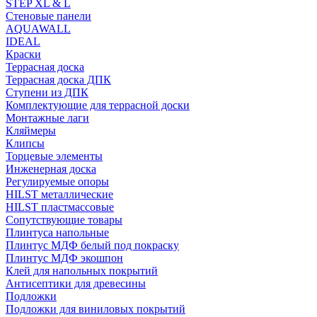
STEP XL & L
Стеновые панели
AQUAWALL
IDEAL
Краски
Террасная доска
Террасная доска ДПК
Ступени из ДПК
Комплектующие для террасной доски
Монтажные лаги
Кляймеры
Клипсы
Торцевые элементы
Инженерная доска
Регулируемые опоры
HILST металлические
HILST пластмассовые
Сопутствующие товары
Плинтуса напольные
Плинтус МДФ белый под покраску
Плинтус МДФ экошпон
Клей для напольных покрытий
Антисептики для древесины
Подложки
Подложки для виниловых покрытий