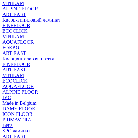
VINILAM
ALPINE FLOOR
ART EAST
Кварц-виниловый ламинат
FINEFLOOR
ECOCLICK
VINILAM
AQUAFLOOR
FORBO
ART EAST
Кварцвиниловая плитка
FINEFLOOR
ART EAST
VINILAM
ECOCLICK
AQUAFLOOR
ALPINE FLOOR
IVC
Made in Belgium
DAMY FLOOR
ICON FLOOR
PRIMAVERA
Betta
SPC ламинат
ART EAST