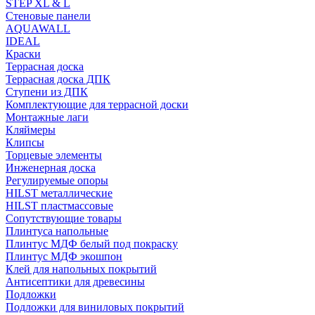
STEP XL & L
Стеновые панели
AQUAWALL
IDEAL
Краски
Террасная доска
Террасная доска ДПК
Ступени из ДПК
Комплектующие для террасной доски
Монтажные лаги
Кляймеры
Клипсы
Торцевые элементы
Инженерная доска
Регулируемые опоры
HILST металлические
HILST пластмассовые
Сопутствующие товары
Плинтуса напольные
Плинтус МДФ белый под покраску
Плинтус МДФ экошпон
Клей для напольных покрытий
Антисептики для древесины
Подложки
Подложки для виниловых покрытий