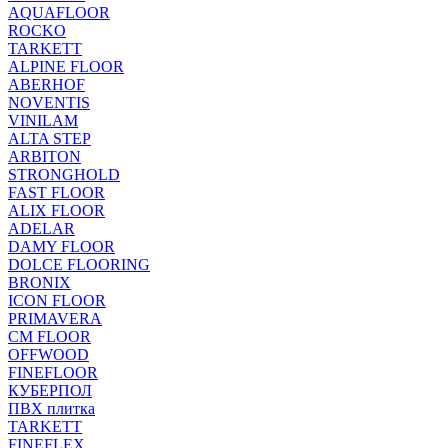
AQUAFLOOR
ROCKO
TARKETT
ALPINE FLOOR
ABERHOF
NOVENTIS
VINILAM
ALTA STEP
ARBITON
STRONGHOLD
FAST FLOOR
ALIX FLOOR
ADELAR
DAMY FLOOR
DOLCE FLOORING
BRONIX
ICON FLOOR
PRIMAVERA
CM FLOOR
OFFWOOD
FINEFLOOR
КУБЕРПОЛ
ПВХ плитка
TARKETT
FINEFLEX