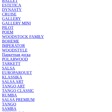
BALLET
ESTETICA
DYNASTY
CRUISE
GALLERY
GALLERY MINI
PILOT
POEM
WOODSTOCK FAMILY
BOHEME
IMPERATOR
WOODSTYLE
Паркетная доска
POLARWOOD
TARKETT
SALSA
EUROPARQUET
KLASSIKA
SALSA ART
TANGO ART
TANGO CLASSIC
RUMBA
SALSA PREMIUM
TANGO
SAMBA