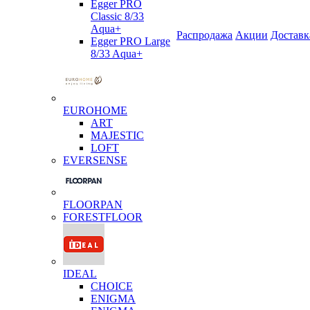
Egger PRO
Classic 8/33
Aqua+
Распродажа
Акции
Доставк
Egger PRO Large
8/33 Aqua+
EUROHOME
ART
MAJESTIC
LOFT
EVERSENSE
FLOORPAN
FORESTFLOOR
IDEAL
CHOICE
ENIGMA