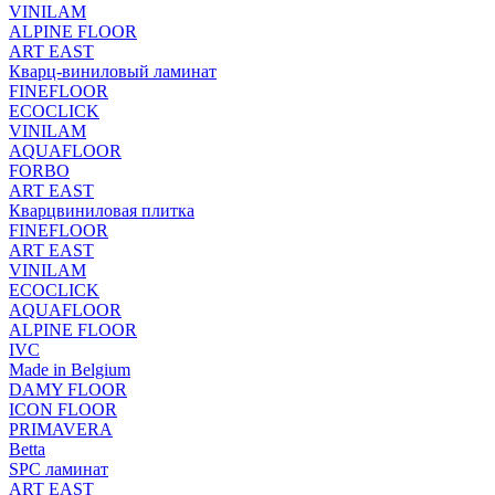
VINILAM
ALPINE FLOOR
ART EAST
Кварц-виниловый ламинат
FINEFLOOR
ECOCLICK
VINILAM
AQUAFLOOR
FORBO
ART EAST
Кварцвиниловая плитка
FINEFLOOR
ART EAST
VINILAM
ECOCLICK
AQUAFLOOR
ALPINE FLOOR
IVC
Made in Belgium
DAMY FLOOR
ICON FLOOR
PRIMAVERA
Betta
SPC ламинат
ART EAST