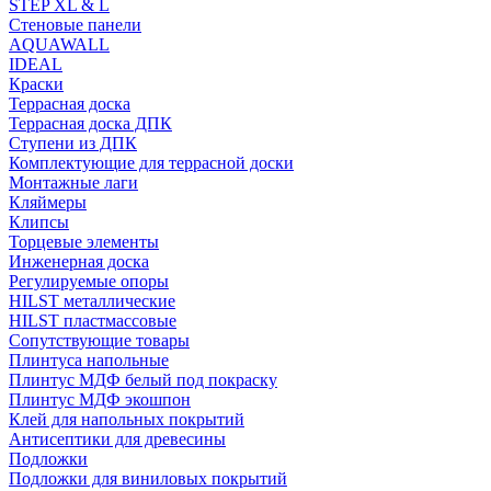
STEP XL & L
Стеновые панели
AQUAWALL
IDEAL
Краски
Террасная доска
Террасная доска ДПК
Ступени из ДПК
Комплектующие для террасной доски
Монтажные лаги
Кляймеры
Клипсы
Торцевые элементы
Инженерная доска
Регулируемые опоры
HILST металлические
HILST пластмассовые
Сопутствующие товары
Плинтуса напольные
Плинтус МДФ белый под покраску
Плинтус МДФ экошпон
Клей для напольных покрытий
Антисептики для древесины
Подложки
Подложки для виниловых покрытий