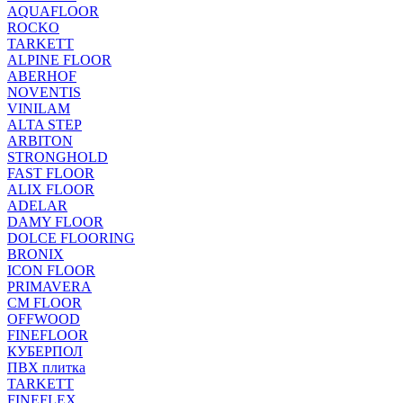
AQUAFLOOR
ROCKO
TARKETT
ALPINE FLOOR
ABERHOF
NOVENTIS
VINILAM
ALTA STEP
ARBITON
STRONGHOLD
FAST FLOOR
ALIX FLOOR
ADELAR
DAMY FLOOR
DOLCE FLOORING
BRONIX
ICON FLOOR
PRIMAVERA
CM FLOOR
OFFWOOD
FINEFLOOR
КУБЕРПОЛ
ПВХ плитка
TARKETT
FINEFLEX