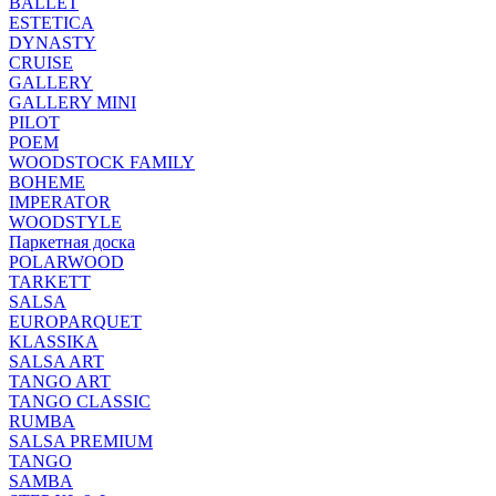
BALLET
ESTETICA
DYNASTY
CRUISE
GALLERY
GALLERY MINI
PILOT
POEM
WOODSTOCK FAMILY
BOHEME
IMPERATOR
WOODSTYLE
Паркетная доска
POLARWOOD
TARKETT
SALSA
EUROPARQUET
KLASSIKA
SALSA ART
TANGO ART
TANGO CLASSIC
RUMBA
SALSA PREMIUM
TANGO
SAMBA