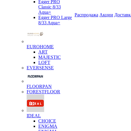
Egger PRO
Classic 8/33
Aqua+
Распродажа
Акции
Доставк
Egger PRO Large
8/33 Aqua+
EUROHOME
ART
MAJESTIC
LOFT
EVERSENSE
FLOORPAN
FORESTFLOOR
IDEAL
CHOICE
ENIGMA