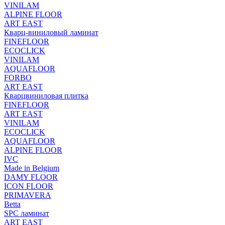
VINILAM
ALPINE FLOOR
ART EAST
Кварц-виниловый ламинат
FINEFLOOR
ECOCLICK
VINILAM
AQUAFLOOR
FORBO
ART EAST
Кварцвиниловая плитка
FINEFLOOR
ART EAST
VINILAM
ECOCLICK
AQUAFLOOR
ALPINE FLOOR
IVC
Made in Belgium
DAMY FLOOR
ICON FLOOR
PRIMAVERA
Betta
SPC ламинат
ART EAST