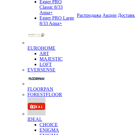
Egger PRO
Classic 8/33
Aqua+
Распродажа
Акции
Доставк
Egger PRO Large
8/33 Aqua+
EUROHOME
ART
MAJESTIC
LOFT
EVERSENSE
FLOORPAN
FORESTFLOOR
IDEAL
CHOICE
ENIGMA