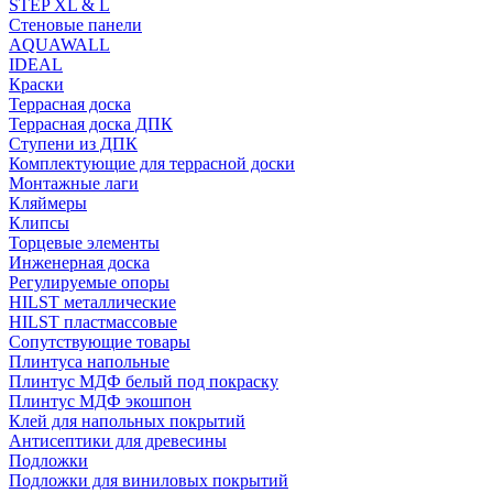
STEP XL & L
Стеновые панели
AQUAWALL
IDEAL
Краски
Террасная доска
Террасная доска ДПК
Ступени из ДПК
Комплектующие для террасной доски
Монтажные лаги
Кляймеры
Клипсы
Торцевые элементы
Инженерная доска
Регулируемые опоры
HILST металлические
HILST пластмассовые
Сопутствующие товары
Плинтуса напольные
Плинтус МДФ белый под покраску
Плинтус МДФ экошпон
Клей для напольных покрытий
Антисептики для древесины
Подложки
Подложки для виниловых покрытий