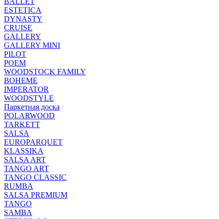
BALLET
ESTETICA
DYNASTY
CRUISE
GALLERY
GALLERY MINI
PILOT
POEM
WOODSTOCK FAMILY
BOHEME
IMPERATOR
WOODSTYLE
Паркетная доска
POLARWOOD
TARKETT
SALSA
EUROPARQUET
KLASSIKA
SALSA ART
TANGO ART
TANGO CLASSIC
RUMBA
SALSA PREMIUM
TANGO
SAMBA