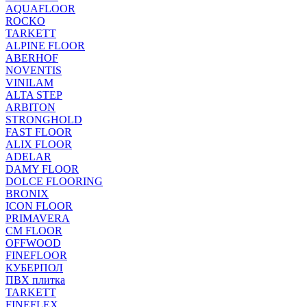
AQUAFLOOR
ROCKO
TARKETT
ALPINE FLOOR
ABERHOF
NOVENTIS
VINILAM
ALTA STEP
ARBITON
STRONGHOLD
FAST FLOOR
ALIX FLOOR
ADELAR
DAMY FLOOR
DOLCE FLOORING
BRONIX
ICON FLOOR
PRIMAVERA
CM FLOOR
OFFWOOD
FINEFLOOR
КУБЕРПОЛ
ПВХ плитка
TARKETT
FINEFLEX