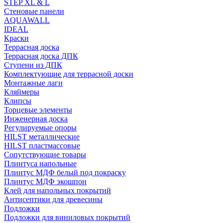
STEP XL & L
Стеновые панели
AQUAWALL
IDEAL
Краски
Террасная доска
Террасная доска ДПК
Ступени из ДПК
Комплектующие для террасной доски
Монтажные лаги
Кляймеры
Клипсы
Торцевые элементы
Инженерная доска
Регулируемые опоры
HILST металлические
HILST пластмассовые
Сопутствующие товары
Плинтуса напольные
Плинтус МДФ белый под покраску
Плинтус МДФ экошпон
Клей для напольных покрытий
Антисептики для древесины
Подложки
Подложки для виниловых покрытий