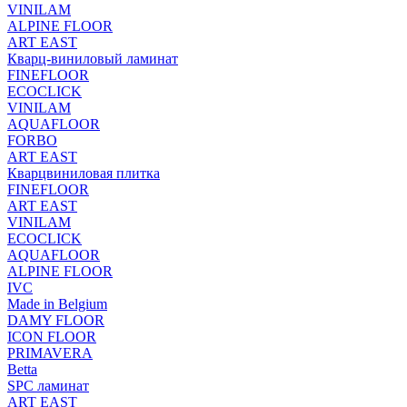
VINILAM
ALPINE FLOOR
ART EAST
Кварц-виниловый ламинат
FINEFLOOR
ECOCLICK
VINILAM
AQUAFLOOR
FORBO
ART EAST
Кварцвиниловая плитка
FINEFLOOR
ART EAST
VINILAM
ECOCLICK
AQUAFLOOR
ALPINE FLOOR
IVC
Made in Belgium
DAMY FLOOR
ICON FLOOR
PRIMAVERA
Betta
SPC ламинат
ART EAST