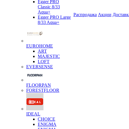
Egger PRO
Classic 8/33
Aqua+
Распродажа
Акции
Доставк
Egger PRO Large
8/33 Aqua+
EUROHOME
ART
MAJESTIC
LOFT
EVERSENSE
FLOORPAN
FORESTFLOOR
IDEAL
CHOICE
ENIGMA