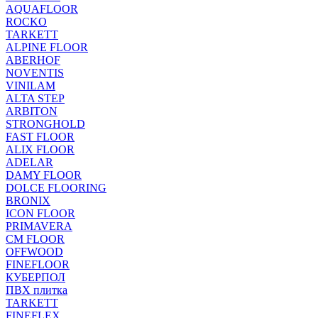
AQUAFLOOR
ROCKO
TARKETT
ALPINE FLOOR
ABERHOF
NOVENTIS
VINILAM
ALTA STEP
ARBITON
STRONGHOLD
FAST FLOOR
ALIX FLOOR
ADELAR
DAMY FLOOR
DOLCE FLOORING
BRONIX
ICON FLOOR
PRIMAVERA
CM FLOOR
OFFWOOD
FINEFLOOR
КУБЕРПОЛ
ПВХ плитка
TARKETT
FINEFLEX