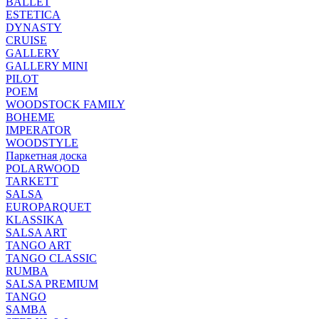
BALLET
ESTETICA
DYNASTY
CRUISE
GALLERY
GALLERY MINI
PILOT
POEM
WOODSTOCK FAMILY
BOHEME
IMPERATOR
WOODSTYLE
Паркетная доска
POLARWOOD
TARKETT
SALSA
EUROPARQUET
KLASSIKA
SALSA ART
TANGO ART
TANGO CLASSIC
RUMBA
SALSA PREMIUM
TANGO
SAMBA