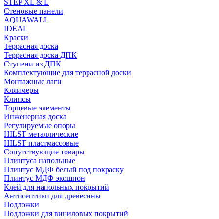
STEP XL & L
Стеновые панели
AQUAWALL
IDEAL
Краски
Террасная доска
Террасная доска ДПК
Ступени из ДПК
Комплектующие для террасной доски
Монтажные лаги
Кляймеры
Клипсы
Торцевые элементы
Инженерная доска
Регулируемые опоры
HILST металлические
HILST пластмассовые
Сопутствующие товары
Плинтуса напольные
Плинтус МДФ белый под покраску
Плинтус МДФ экошпон
Клей для напольных покрытий
Антисептики для древесины
Подложки
Подложки для виниловых покрытий