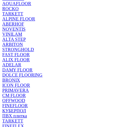
AQUAFLOOR
ROCKO
TARKETT
ALPINE FLOOR
ABERHOF
NOVENTIS
VINILAM
ALTA STEP
ARBITON
STRONGHOLD
FAST FLOOR
ALIX FLOOR
ADELAR
DAMY FLOOR
DOLCE FLOORING
BRONIX
ICON FLOOR
PRIMAVERA
CM FLOOR
OFFWOOD
FINEFLOOR
КУБЕРПОЛ
ПВХ плитка
TARKETT
FINEFLEX