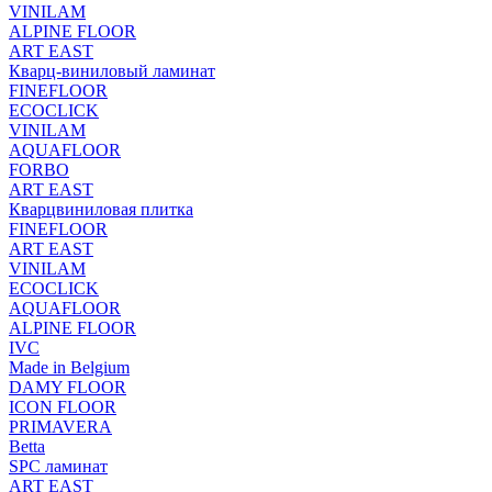
VINILAM
ALPINE FLOOR
ART EAST
Кварц-виниловый ламинат
FINEFLOOR
ECOCLICK
VINILAM
AQUAFLOOR
FORBO
ART EAST
Кварцвиниловая плитка
FINEFLOOR
ART EAST
VINILAM
ECOCLICK
AQUAFLOOR
ALPINE FLOOR
IVC
Made in Belgium
DAMY FLOOR
ICON FLOOR
PRIMAVERA
Betta
SPC ламинат
ART EAST