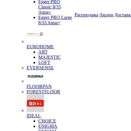
Egger PRO
Classic 8/33
Aqua+
Распродажа
Акции
Доставк
Egger PRO Large
8/33 Aqua+
EUROHOME
ART
MAJESTIC
LOFT
EVERSENSE
FLOORPAN
FORESTFLOOR
IDEAL
CHOICE
ENIGMA