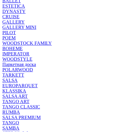
BALLET
ESTETICA
DYNASTY
CRUISE
GALLERY
GALLERY MINI
PILOT
POEM
WOODSTOCK FAMILY
BOHEME
IMPERATOR
WOODSTYLE
Паркетная доска
POLARWOOD
TARKETT
SALSA
EUROPARQUET
KLASSIKA
SALSA ART
TANGO ART
TANGO CLASSIC
RUMBA
SALSA PREMIUM
TANGO
SAMBA