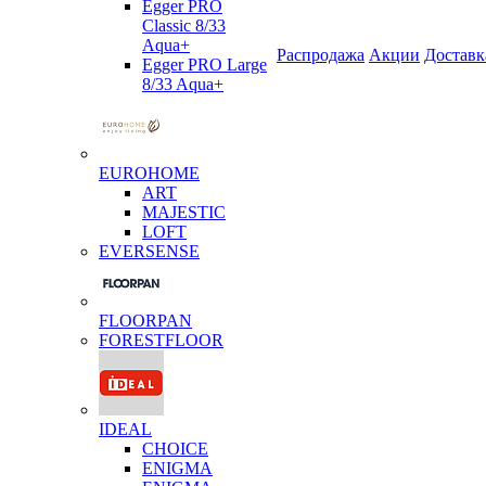
Egger PRO
Classic 8/33
Aqua+
Распродажа
Акции
Доставк
Egger PRO Large
8/33 Aqua+
EUROHOME
ART
MAJESTIC
LOFT
EVERSENSE
FLOORPAN
FORESTFLOOR
IDEAL
CHOICE
ENIGMA