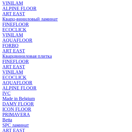
VINILAM
ALPINE FLOOR
ART EAST
Кварц-виниловый ламинат
FINEFLOOR
ECOCLICK
VINILAM
AQUAFLOOR
FORBO
ART EAST
Кварцвиниловая плитка
FINEFLOOR
ART EAST
VINILAM
ECOCLICK
AQUAFLOOR
ALPINE FLOOR
IVC
Made in Belgium
DAMY FLOOR
ICON FLOOR
PRIMAVERA
Betta
SPC ламинат
ART EAST