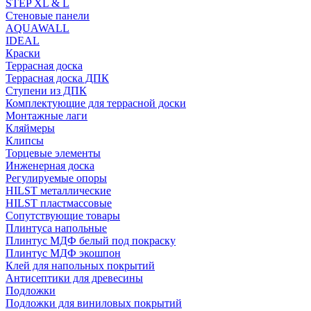
STEP XL & L
Стеновые панели
AQUAWALL
IDEAL
Краски
Террасная доска
Террасная доска ДПК
Ступени из ДПК
Комплектующие для террасной доски
Монтажные лаги
Кляймеры
Клипсы
Торцевые элементы
Инженерная доска
Регулируемые опоры
HILST металлические
HILST пластмассовые
Сопутствующие товары
Плинтуса напольные
Плинтус МДФ белый под покраску
Плинтус МДФ экошпон
Клей для напольных покрытий
Антисептики для древесины
Подложки
Подложки для виниловых покрытий