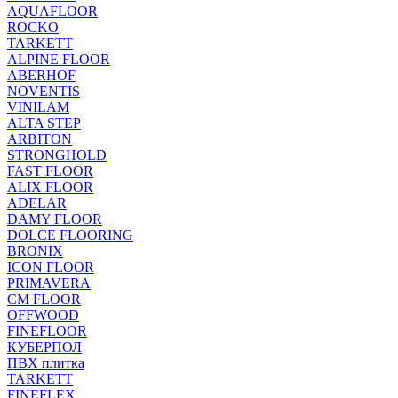
AQUAFLOOR
ROCKO
TARKETT
ALPINE FLOOR
ABERHOF
NOVENTIS
VINILAM
ALTA STEP
ARBITON
STRONGHOLD
FAST FLOOR
ALIX FLOOR
ADELAR
DAMY FLOOR
DOLCE FLOORING
BRONIX
ICON FLOOR
PRIMAVERA
CM FLOOR
OFFWOOD
FINEFLOOR
КУБЕРПОЛ
ПВХ плитка
TARKETT
FINEFLEX