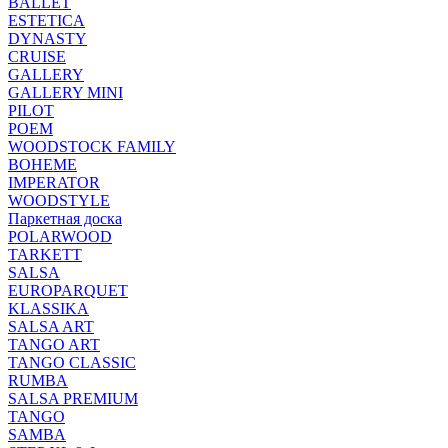
BALLET
ESTETICA
DYNASTY
CRUISE
GALLERY
GALLERY MINI
PILOT
POEM
WOODSTOCK FAMILY
BOHEME
IMPERATOR
WOODSTYLE
Паркетная доска
POLARWOOD
TARKETT
SALSA
EUROPARQUET
KLASSIKA
SALSA ART
TANGO ART
TANGO CLASSIC
RUMBA
SALSA PREMIUM
TANGO
SAMBA