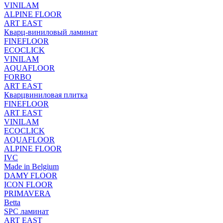
VINILAM
ALPINE FLOOR
ART EAST
Кварц-виниловый ламинат
FINEFLOOR
ECOCLICK
VINILAM
AQUAFLOOR
FORBO
ART EAST
Кварцвиниловая плитка
FINEFLOOR
ART EAST
VINILAM
ECOCLICK
AQUAFLOOR
ALPINE FLOOR
IVC
Made in Belgium
DAMY FLOOR
ICON FLOOR
PRIMAVERA
Betta
SPC ламинат
ART EAST