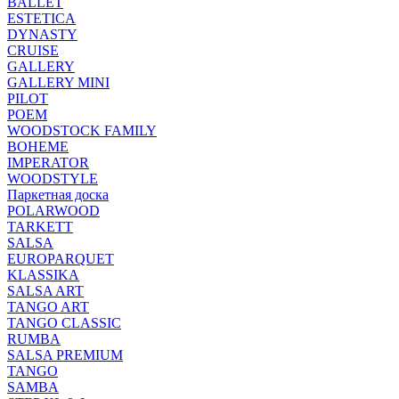
BALLET
ESTETICA
DYNASTY
CRUISE
GALLERY
GALLERY MINI
PILOT
POEM
WOODSTOCK FAMILY
BOHEME
IMPERATOR
WOODSTYLE
Паркетная доска
POLARWOOD
TARKETT
SALSA
EUROPARQUET
KLASSIKA
SALSA ART
TANGO ART
TANGO CLASSIC
RUMBA
SALSA PREMIUM
TANGO
SAMBA