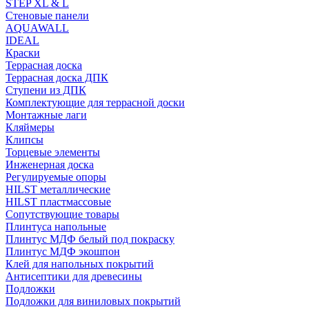
STEP XL & L
Стеновые панели
AQUAWALL
IDEAL
Краски
Террасная доска
Террасная доска ДПК
Ступени из ДПК
Комплектующие для террасной доски
Монтажные лаги
Кляймеры
Клипсы
Торцевые элементы
Инженерная доска
Регулируемые опоры
HILST металлические
HILST пластмассовые
Сопутствующие товары
Плинтуса напольные
Плинтус МДФ белый под покраску
Плинтус МДФ экошпон
Клей для напольных покрытий
Антисептики для древесины
Подложки
Подложки для виниловых покрытий