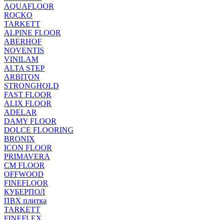
AQUAFLOOR
ROCKO
TARKETT
ALPINE FLOOR
ABERHOF
NOVENTIS
VINILAM
ALTA STEP
ARBITON
STRONGHOLD
FAST FLOOR
ALIX FLOOR
ADELAR
DAMY FLOOR
DOLCE FLOORING
BRONIX
ICON FLOOR
PRIMAVERA
CM FLOOR
OFFWOOD
FINEFLOOR
КУБЕРПОЛ
ПВХ плитка
TARKETT
FINEFLEX