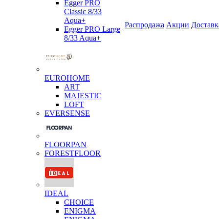
Egger PRO
Classic 8/33
Aqua+
Распродажа
Акции
Доставк
Egger PRO Large
8/33 Aqua+
EUROHOME
ART
MAJESTIC
LOFT
EVERSENSE
FLOORPAN
FORESTFLOOR
IDEAL
CHOICE
ENIGMA