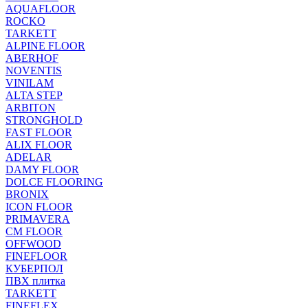
AQUAFLOOR
ROCKO
TARKETT
ALPINE FLOOR
ABERHOF
NOVENTIS
VINILAM
ALTA STEP
ARBITON
STRONGHOLD
FAST FLOOR
ALIX FLOOR
ADELAR
DAMY FLOOR
DOLCE FLOORING
BRONIX
ICON FLOOR
PRIMAVERA
CM FLOOR
OFFWOOD
FINEFLOOR
КУБЕРПОЛ
ПВХ плитка
TARKETT
FINEFLEX