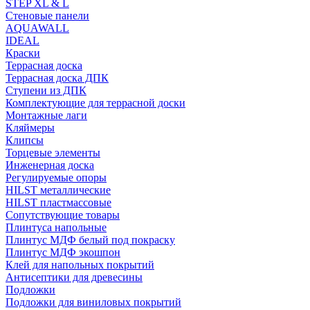
STEP XL & L
Стеновые панели
AQUAWALL
IDEAL
Краски
Террасная доска
Террасная доска ДПК
Ступени из ДПК
Комплектующие для террасной доски
Монтажные лаги
Кляймеры
Клипсы
Торцевые элементы
Инженерная доска
Регулируемые опоры
HILST металлические
HILST пластмассовые
Сопутствующие товары
Плинтуса напольные
Плинтус МДФ белый под покраску
Плинтус МДФ экошпон
Клей для напольных покрытий
Антисептики для древесины
Подложки
Подложки для виниловых покрытий