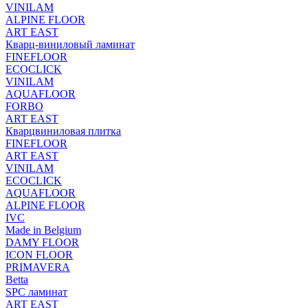
VINILAM
ALPINE FLOOR
ART EAST
Кварц-виниловый ламинат
FINEFLOOR
ECOCLICK
VINILAM
AQUAFLOOR
FORBO
ART EAST
Кварцвиниловая плитка
FINEFLOOR
ART EAST
VINILAM
ECOCLICK
AQUAFLOOR
ALPINE FLOOR
IVC
Made in Belgium
DAMY FLOOR
ICON FLOOR
PRIMAVERA
Betta
SPC ламинат
ART EAST