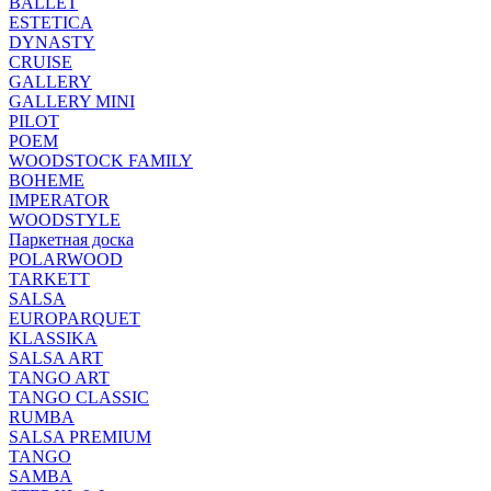
BALLET
ESTETICA
DYNASTY
CRUISE
GALLERY
GALLERY MINI
PILOT
POEM
WOODSTOCK FAMILY
BOHEME
IMPERATOR
WOODSTYLE
Паркетная доска
POLARWOOD
TARKETT
SALSA
EUROPARQUET
KLASSIKA
SALSA ART
TANGO ART
TANGO CLASSIC
RUMBA
SALSA PREMIUM
TANGO
SAMBA