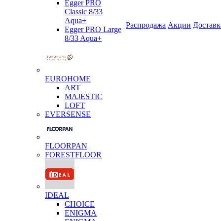
Egger PRO
Classic 8/33
Aqua+
Распродажа
Акции
Доставк
Egger PRO Large
8/33 Aqua+
EUROHOME
ART
MAJESTIC
LOFT
EVERSENSE
FLOORPAN
FORESTFLOOR
IDEAL
CHOICE
ENIGMA