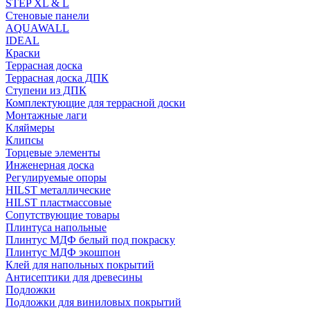
STEP XL & L
Стеновые панели
AQUAWALL
IDEAL
Краски
Террасная доска
Террасная доска ДПК
Ступени из ДПК
Комплектующие для террасной доски
Монтажные лаги
Кляймеры
Клипсы
Торцевые элементы
Инженерная доска
Регулируемые опоры
HILST металлические
HILST пластмассовые
Сопутствующие товары
Плинтуса напольные
Плинтус МДФ белый под покраску
Плинтус МДФ экошпон
Клей для напольных покрытий
Антисептики для древесины
Подложки
Подложки для виниловых покрытий