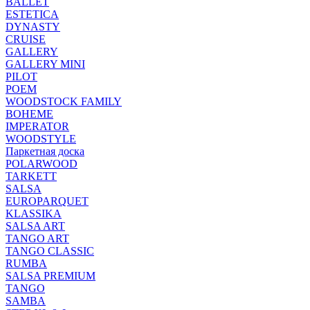
BALLET
ESTETICA
DYNASTY
CRUISE
GALLERY
GALLERY MINI
PILOT
POEM
WOODSTOCK FAMILY
BOHEME
IMPERATOR
WOODSTYLE
Паркетная доска
POLARWOOD
TARKETT
SALSA
EUROPARQUET
KLASSIKA
SALSA ART
TANGO ART
TANGO CLASSIC
RUMBA
SALSA PREMIUM
TANGO
SAMBA