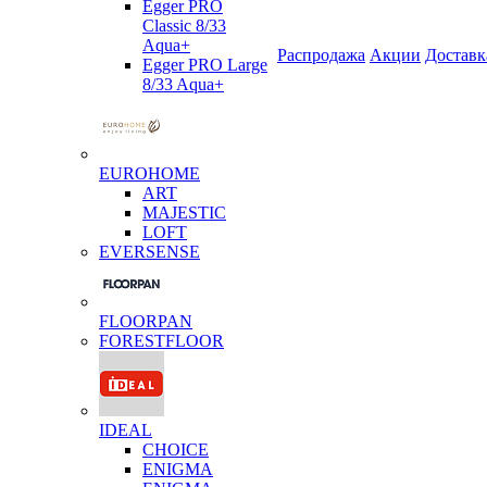
Egger PRO
Classic 8/33
Aqua+
Распродажа
Акции
Доставк
Egger PRO Large
8/33 Aqua+
EUROHOME
ART
MAJESTIC
LOFT
EVERSENSE
FLOORPAN
FORESTFLOOR
IDEAL
CHOICE
ENIGMA