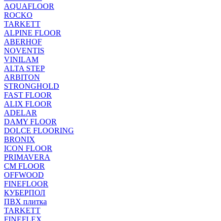
AQUAFLOOR
ROCKO
TARKETT
ALPINE FLOOR
ABERHOF
NOVENTIS
VINILAM
ALTA STEP
ARBITON
STRONGHOLD
FAST FLOOR
ALIX FLOOR
ADELAR
DAMY FLOOR
DOLCE FLOORING
BRONIX
ICON FLOOR
PRIMAVERA
CM FLOOR
OFFWOOD
FINEFLOOR
КУБЕРПОЛ
ПВХ плитка
TARKETT
FINEFLEX