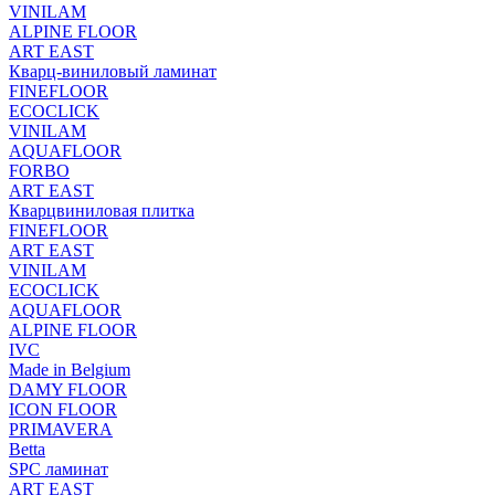
VINILAM
ALPINE FLOOR
ART EAST
Кварц-виниловый ламинат
FINEFLOOR
ECOCLICK
VINILAM
AQUAFLOOR
FORBO
ART EAST
Кварцвиниловая плитка
FINEFLOOR
ART EAST
VINILAM
ECOCLICK
AQUAFLOOR
ALPINE FLOOR
IVC
Made in Belgium
DAMY FLOOR
ICON FLOOR
PRIMAVERA
Betta
SPC ламинат
ART EAST