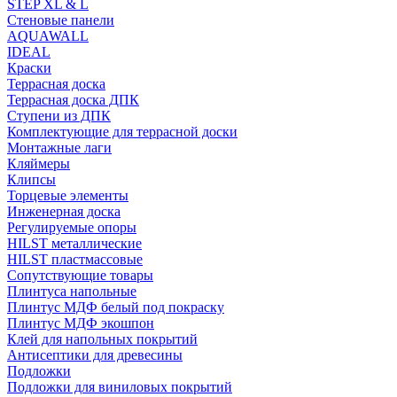
STEP XL & L
Стеновые панели
AQUAWALL
IDEAL
Краски
Террасная доска
Террасная доска ДПК
Ступени из ДПК
Комплектующие для террасной доски
Монтажные лаги
Кляймеры
Клипсы
Торцевые элементы
Инженерная доска
Регулируемые опоры
HILST металлические
HILST пластмассовые
Сопутствующие товары
Плинтуса напольные
Плинтус МДФ белый под покраску
Плинтус МДФ экошпон
Клей для напольных покрытий
Антисептики для древесины
Подложки
Подложки для виниловых покрытий