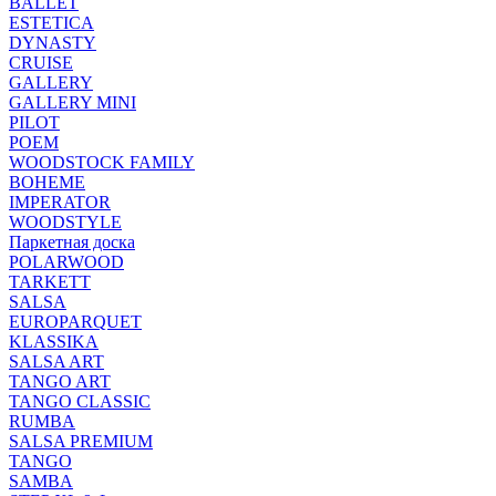
BALLET
ESTETICA
DYNASTY
CRUISE
GALLERY
GALLERY MINI
PILOT
POEM
WOODSTOCK FAMILY
BOHEME
IMPERATOR
WOODSTYLE
Паркетная доска
POLARWOOD
TARKETT
SALSA
EUROPARQUET
KLASSIKA
SALSA ART
TANGO ART
TANGO CLASSIC
RUMBA
SALSA PREMIUM
TANGO
SAMBA