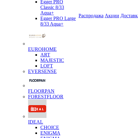
Egger PRO
Classic 8/33
Aqua+
Распродажа
Акции
Доставк
Egger PRO Large
8/33 Aqua+
EUROHOME
ART
MAJESTIC
LOFT
EVERSENSE
FLOORPAN
FORESTFLOOR
IDEAL
CHOICE
ENIGMA