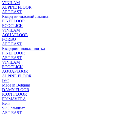
VINILAM
ALPINE FLOOR
ART EAST
Кварц-виниловый ламинат
FINEFLOOR
ECOCLICK
VINILAM
AQUAFLOOR
FORBO
ART EAST
Кварцвиниловая плитка
FINEFLOOR
ART EAST
VINILAM
ECOCLICK
AQUAFLOOR
ALPINE FLOOR
IVC
Made in Belgium
DAMY FLOOR
ICON FLOOR
PRIMAVERA
Betta
SPC ламинат
ART EAST