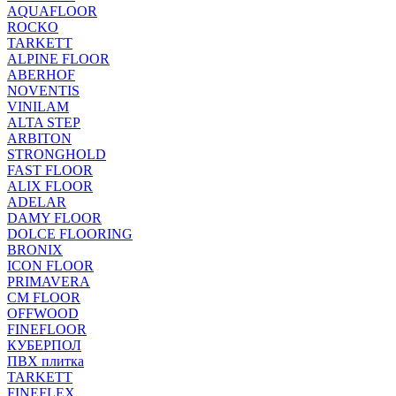
AQUAFLOOR
ROCKO
TARKETT
ALPINE FLOOR
ABERHOF
NOVENTIS
VINILAM
ALTA STEP
ARBITON
STRONGHOLD
FAST FLOOR
ALIX FLOOR
ADELAR
DAMY FLOOR
DOLCE FLOORING
BRONIX
ICON FLOOR
PRIMAVERA
CM FLOOR
OFFWOOD
FINEFLOOR
КУБЕРПОЛ
ПВХ плитка
TARKETT
FINEFLEX