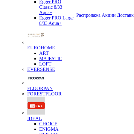
Egger PRO
Classic 8/33
Aqua+
Распродажа
Акции
Доставк
Egger PRO Large
8/33 Aqua+
EUROHOME
ART
MAJESTIC
LOFT
EVERSENSE
FLOORPAN
FORESTFLOOR
IDEAL
CHOICE
ENIGMA