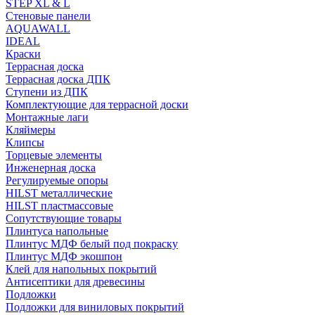
STEP XL & L
Стеновые панели
AQUAWALL
IDEAL
Краски
Террасная доска
Террасная доска ДПК
Ступени из ДПК
Комплектующие для террасной доски
Монтажные лаги
Кляймеры
Клипсы
Торцевые элементы
Инженерная доска
Регулируемые опоры
HILST металлические
HILST пластмассовые
Сопутствующие товары
Плинтуса напольные
Плинтус МДФ белый под покраску
Плинтус МДФ экошпон
Клей для напольных покрытий
Антисептики для древесины
Подложки
Подложки для виниловых покрытий