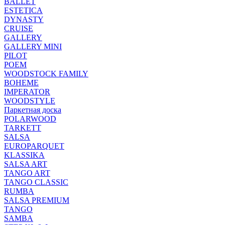
BALLET
ESTETICA
DYNASTY
CRUISE
GALLERY
GALLERY MINI
PILOT
POEM
WOODSTOCK FAMILY
BOHEME
IMPERATOR
WOODSTYLE
Паркетная доска
POLARWOOD
TARKETT
SALSA
EUROPARQUET
KLASSIKA
SALSA ART
TANGO ART
TANGO CLASSIC
RUMBA
SALSA PREMIUM
TANGO
SAMBA