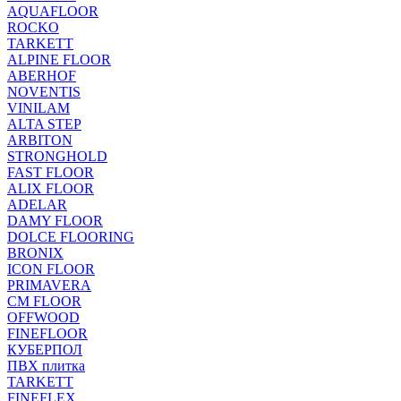
AQUAFLOOR
ROCKO
TARKETT
ALPINE FLOOR
ABERHOF
NOVENTIS
VINILAM
ALTA STEP
ARBITON
STRONGHOLD
FAST FLOOR
ALIX FLOOR
ADELAR
DAMY FLOOR
DOLCE FLOORING
BRONIX
ICON FLOOR
PRIMAVERA
CM FLOOR
OFFWOOD
FINEFLOOR
КУБЕРПОЛ
ПВХ плитка
TARKETT
FINEFLEX