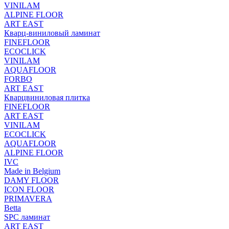
VINILAM
ALPINE FLOOR
ART EAST
Кварц-виниловый ламинат
FINEFLOOR
ECOCLICK
VINILAM
AQUAFLOOR
FORBO
ART EAST
Кварцвиниловая плитка
FINEFLOOR
ART EAST
VINILAM
ECOCLICK
AQUAFLOOR
ALPINE FLOOR
IVC
Made in Belgium
DAMY FLOOR
ICON FLOOR
PRIMAVERA
Betta
SPC ламинат
ART EAST