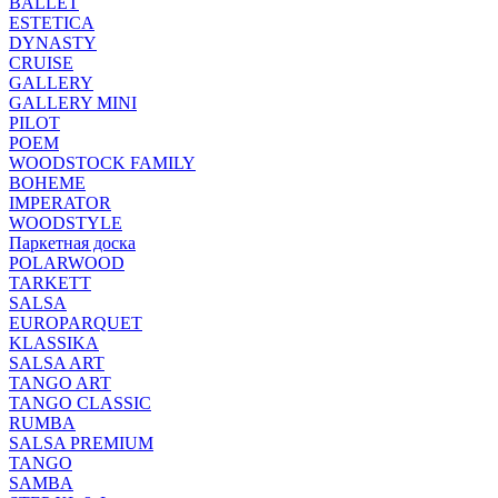
BALLET
ESTETICA
DYNASTY
CRUISE
GALLERY
GALLERY MINI
PILOT
POEM
WOODSTOCK FAMILY
BOHEME
IMPERATOR
WOODSTYLE
Паркетная доска
POLARWOOD
TARKETT
SALSA
EUROPARQUET
KLASSIKA
SALSA ART
TANGO ART
TANGO CLASSIC
RUMBA
SALSA PREMIUM
TANGO
SAMBA