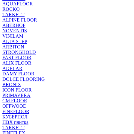
AQUAFLOOR
ROCKO
TARKETT
ALPINE FLOOR
ABERHOF
NOVENTIS
VINILAM
ALTA STEP
ARBITON
STRONGHOLD
FAST FLOOR
ALIX FLOOR
ADELAR
DAMY FLOOR
DOLCE FLOORING
BRONIX
ICON FLOOR
PRIMAVERA
CM FLOOR
OFFWOOD
FINEFLOOR
КУБЕРПОЛ
ПВХ плитка
TARKETT
FINEFLEX