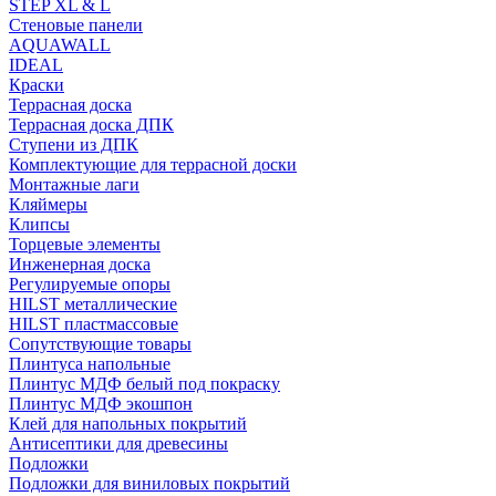
STEP XL & L
Стеновые панели
AQUAWALL
IDEAL
Краски
Террасная доска
Террасная доска ДПК
Ступени из ДПК
Комплектующие для террасной доски
Монтажные лаги
Кляймеры
Клипсы
Торцевые элементы
Инженерная доска
Регулируемые опоры
HILST металлические
HILST пластмассовые
Сопутствующие товары
Плинтуса напольные
Плинтус МДФ белый под покраску
Плинтус МДФ экошпон
Клей для напольных покрытий
Антисептики для древесины
Подложки
Подложки для виниловых покрытий