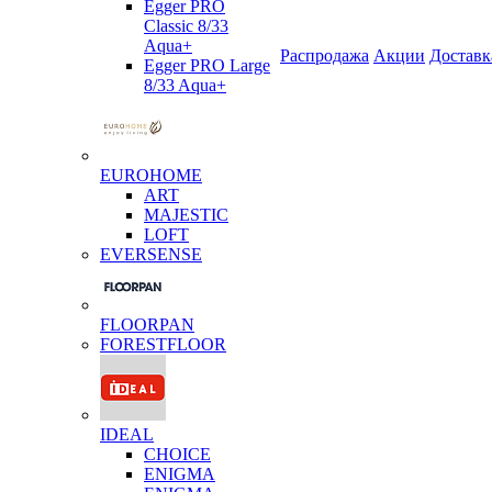
Egger PRO
Classic 8/33
Aqua+
Распродажа
Акции
Доставк
Egger PRO Large
8/33 Aqua+
EUROHOME
ART
MAJESTIC
LOFT
EVERSENSE
FLOORPAN
FORESTFLOOR
IDEAL
CHOICE
ENIGMA