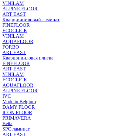
VINILAM
ALPINE FLOOR
ART EAST
Кварц-виниловый ламинат
FINEFLOOR
ECOCLICK
VINILAM
AQUAFLOOR
FORBO
ART EAST
Кварцвиниловая плитка
FINEFLOOR
ART EAST
VINILAM
ECOCLICK
AQUAFLOOR
ALPINE FLOOR
IVC
Made in Belgium
DAMY FLOOR
ICON FLOOR
PRIMAVERA
Betta
SPC ламинат
ART EAST