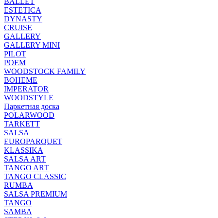
BALLET
ESTETICA
DYNASTY
CRUISE
GALLERY
GALLERY MINI
PILOT
POEM
WOODSTOCK FAMILY
BOHEME
IMPERATOR
WOODSTYLE
Паркетная доска
POLARWOOD
TARKETT
SALSA
EUROPARQUET
KLASSIKA
SALSA ART
TANGO ART
TANGO CLASSIC
RUMBA
SALSA PREMIUM
TANGO
SAMBA