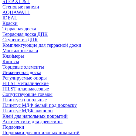
STEP XL & L
Стеновые панели
AQUAWALL
IDEAL
Краски
Террасная доска
Террасная доска ДПК
Ступени из ДПК
Комплектующие для террасной доски
Монтажные лаги
Кляймеры
Клипсы
Торцевые элементы
Инженерная доска
Регулируемые опоры
HILST металлические
HILST пластмассовые
Сопутствующие товары
Плинтуса напольные
Плинтус МДФ белый под покраску
Плинтус МДФ экошпон
Клей для напольных покрытий
Антисептики для древесины
Подложки
Подложки для виниловых покрытий