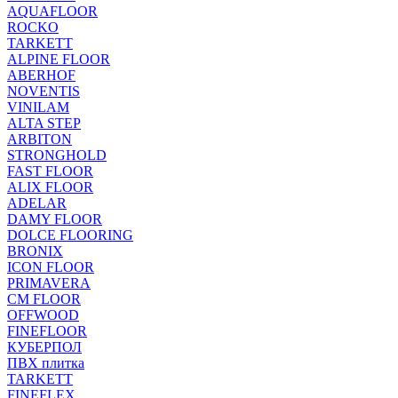
AQUAFLOOR
ROCKO
TARKETT
ALPINE FLOOR
ABERHOF
NOVENTIS
VINILAM
ALTA STEP
ARBITON
STRONGHOLD
FAST FLOOR
ALIX FLOOR
ADELAR
DAMY FLOOR
DOLCE FLOORING
BRONIX
ICON FLOOR
PRIMAVERA
CM FLOOR
OFFWOOD
FINEFLOOR
КУБЕРПОЛ
ПВХ плитка
TARKETT
FINEFLEX