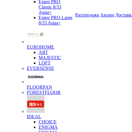
Egger PRO
Classic 8/33
Aqua+
Распродажа
Акции
Доставк
Egger PRO Large
8/33 Aqua+
EUROHOME
ART
MAJESTIC
LOFT
EVERSENSE
FLOORPAN
FORESTFLOOR
IDEAL
CHOICE
ENIGMA