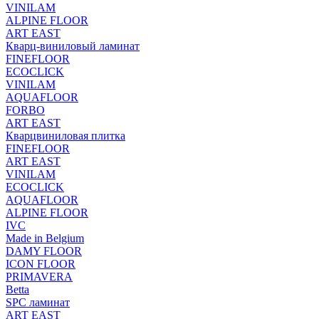
VINILAM
ALPINE FLOOR
ART EAST
Кварц-виниловый ламинат
FINEFLOOR
ECOCLICK
VINILAM
AQUAFLOOR
FORBO
ART EAST
Кварцвиниловая плитка
FINEFLOOR
ART EAST
VINILAM
ECOCLICK
AQUAFLOOR
ALPINE FLOOR
IVC
Made in Belgium
DAMY FLOOR
ICON FLOOR
PRIMAVERA
Betta
SPC ламинат
ART EAST