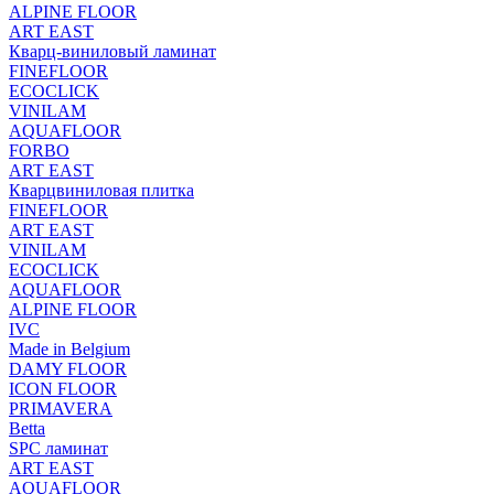
ALPINE FLOOR
ART EAST
Кварц-виниловый ламинат
FINEFLOOR
ECOCLICK
VINILAM
AQUAFLOOR
FORBO
ART EAST
Кварцвиниловая плитка
FINEFLOOR
ART EAST
VINILAM
ECOCLICK
AQUAFLOOR
ALPINE FLOOR
IVC
Made in Belgium
DAMY FLOOR
ICON FLOOR
PRIMAVERA
Betta
SPC ламинат
ART EAST
AQUAFLOOR