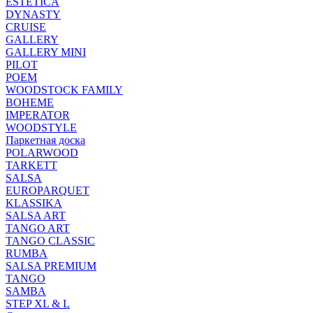
ESTETICA
DYNASTY
CRUISE
GALLERY
GALLERY MINI
PILOT
POEM
WOODSTOCK FAMILY
BOHEME
IMPERATOR
WOODSTYLE
Паркетная доска
POLARWOOD
TARKETT
SALSA
EUROPARQUET
KLASSIKA
SALSA ART
TANGO ART
TANGO CLASSIC
RUMBA
SALSA PREMIUM
TANGO
SAMBA
STEP XL & L