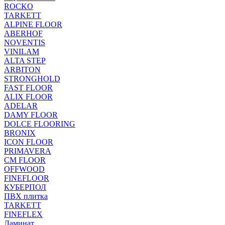
ROCKO
TARKETT
ALPINE FLOOR
ABERHOF
NOVENTIS
VINILAM
ALTA STEP
ARBITON
STRONGHOLD
FAST FLOOR
ALIX FLOOR
ADELAR
DAMY FLOOR
DOLCE FLOORING
BRONIX
ICON FLOOR
PRIMAVERA
CM FLOOR
OFFWOOD
FINEFLOOR
КУБЕРПОЛ
ПВХ плитка
TARKETT
FINEFLEX
Ламинат