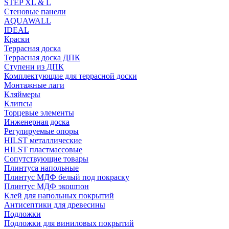
STEP XL & L
Стеновые панели
AQUAWALL
IDEAL
Краски
Террасная доска
Террасная доска ДПК
Ступени из ДПК
Комплектующие для террасной доски
Монтажные лаги
Кляймеры
Клипсы
Торцевые элементы
Инженерная доска
Регулируемые опоры
HILST металлические
HILST пластмассовые
Сопутствующие товары
Плинтуса напольные
Плинтус МДФ белый под покраску
Плинтус МДФ экошпон
Клей для напольных покрытий
Антисептики для древесины
Подложки
Подложки для виниловых покрытий