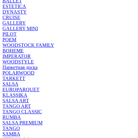
BALLET
ESTETICA
DYNASTY
CRUISE
GALLERY
GALLERY MINI
PILOT
POEM
WOODSTOCK FAMILY
BOHEME
IMPERATOR
WOODSTYLE
Паркетная доска
POLARWOOD
TARKETT
SALSA
EUROPARQUET
KLASSIKA
SALSA ART
TANGO ART
TANGO CLASSIC
RUMBA
SALSA PREMIUM
TANGO
SAMBA