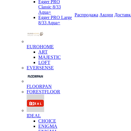
Egger PRO
Classic 8/33
Aqua+
Распродажа
Акции
Доставк
Egger PRO Large
8/33 Aqua+
EUROHOME
ART
MAJESTIC
LOFT
EVERSENSE
FLOORPAN
FORESTFLOOR
IDEAL
CHOICE
ENIGMA