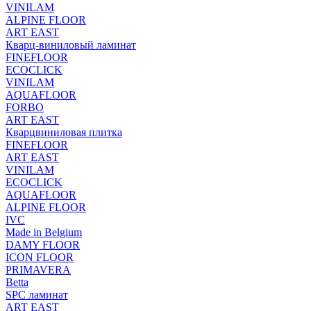
VINILAM
ALPINE FLOOR
ART EAST
Кварц-виниловый ламинат
FINEFLOOR
ECOCLICK
VINILAM
AQUAFLOOR
FORBO
ART EAST
Кварцвиниловая плитка
FINEFLOOR
ART EAST
VINILAM
ECOCLICK
AQUAFLOOR
ALPINE FLOOR
IVC
Made in Belgium
DAMY FLOOR
ICON FLOOR
PRIMAVERA
Betta
SPC ламинат
ART EAST