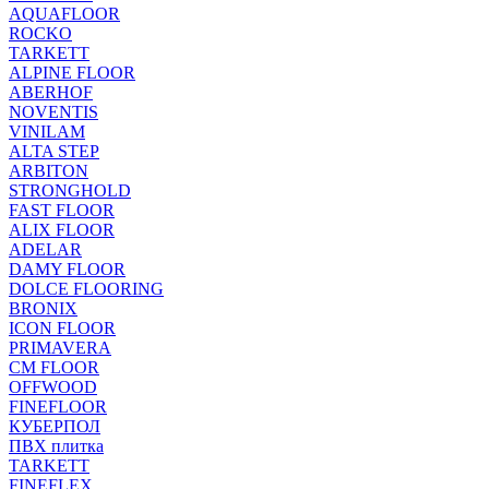
AQUAFLOOR
ROCKO
TARKETT
ALPINE FLOOR
ABERHOF
NOVENTIS
VINILAM
ALTA STEP
ARBITON
STRONGHOLD
FAST FLOOR
ALIX FLOOR
ADELAR
DAMY FLOOR
DOLCE FLOORING
BRONIX
ICON FLOOR
PRIMAVERA
CM FLOOR
OFFWOOD
FINEFLOOR
КУБЕРПОЛ
ПВХ плитка
TARKETT
FINEFLEX