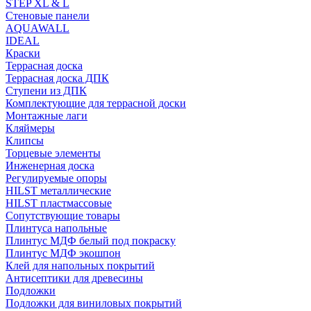
STEP XL & L
Стеновые панели
AQUAWALL
IDEAL
Краски
Террасная доска
Террасная доска ДПК
Ступени из ДПК
Комплектующие для террасной доски
Монтажные лаги
Кляймеры
Клипсы
Торцевые элементы
Инженерная доска
Регулируемые опоры
HILST металлические
HILST пластмассовые
Сопутствующие товары
Плинтуса напольные
Плинтус МДФ белый под покраску
Плинтус МДФ экошпон
Клей для напольных покрытий
Антисептики для древесины
Подложки
Подложки для виниловых покрытий