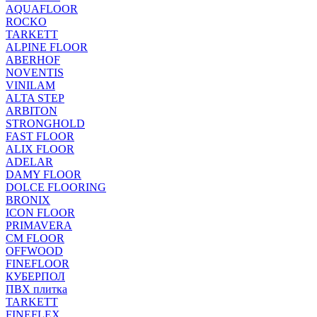
AQUAFLOOR
ROCKO
TARKETT
ALPINE FLOOR
ABERHOF
NOVENTIS
VINILAM
ALTA STEP
ARBITON
STRONGHOLD
FAST FLOOR
ALIX FLOOR
ADELAR
DAMY FLOOR
DOLCE FLOORING
BRONIX
ICON FLOOR
PRIMAVERA
CM FLOOR
OFFWOOD
FINEFLOOR
КУБЕРПОЛ
ПВХ плитка
TARKETT
FINEFLEX