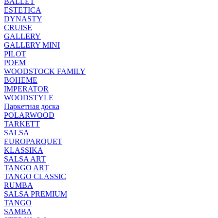
BALLET
ESTETICA
DYNASTY
CRUISE
GALLERY
GALLERY MINI
PILOT
POEM
WOODSTOCK FAMILY
BOHEME
IMPERATOR
WOODSTYLE
Паркетная доска
POLARWOOD
TARKETT
SALSA
EUROPARQUET
KLASSIKA
SALSA ART
TANGO ART
TANGO CLASSIC
RUMBA
SALSA PREMIUM
TANGO
SAMBA