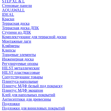
STEP XL & L
Стеновые панели
AQUAWALL
IDEAL
Краски
Террасная доска
Террасная доска ДПК
Ступени из ДПК
Комплектующие для террасной доски
Монтажные лаги
Кляймеры
Клипсы
Торцевые элементы
Инженерная доска
Регулируемые опоры
HILST металлические
HILST пластмассовые
Сопутствующие товары
Плинтуса напольные
Плинтус МДФ белый под покраску
Плинтус МДФ экошпон
Клей для напольных покрытий
Антисептики для древесины
Подложки
Подложки для виниловых покрытий