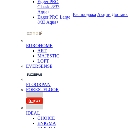
Egger PRO
Classic 8/33
Aqua+
Распродажа
Акции
Доставк
Egger PRO Large
8/33 Aqua+
EUROHOME
ART
MAJESTIC
LOFT
EVERSENSE
FLOORPAN
FORESTFLOOR
IDEAL
CHOICE
ENIGMA