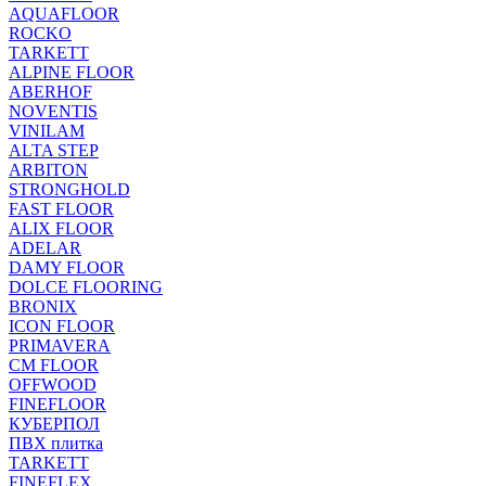
AQUAFLOOR
ROCKO
TARKETT
ALPINE FLOOR
ABERHOF
NOVENTIS
VINILAM
ALTA STEP
ARBITON
STRONGHOLD
FAST FLOOR
ALIX FLOOR
ADELAR
DAMY FLOOR
DOLCE FLOORING
BRONIX
ICON FLOOR
PRIMAVERA
CM FLOOR
OFFWOOD
FINEFLOOR
КУБЕРПОЛ
ПВХ плитка
TARKETT
FINEFLEX