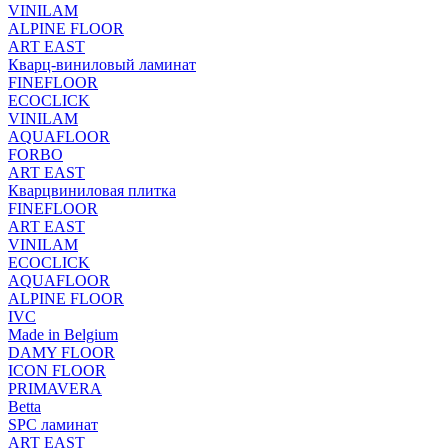
VINILAM
ALPINE FLOOR
ART EAST
Кварц-виниловый ламинат
FINEFLOOR
ECOCLICK
VINILAM
AQUAFLOOR
FORBO
ART EAST
Кварцвиниловая плитка
FINEFLOOR
ART EAST
VINILAM
ECOCLICK
AQUAFLOOR
ALPINE FLOOR
IVC
Made in Belgium
DAMY FLOOR
ICON FLOOR
PRIMAVERA
Betta
SPC ламинат
ART EAST