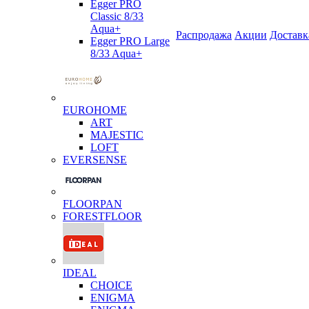
Egger PRO
Classic 8/33
Aqua+
Распродажа
Акции
Доставк
Egger PRO Large
8/33 Aqua+
EUROHOME
ART
MAJESTIC
LOFT
EVERSENSE
FLOORPAN
FORESTFLOOR
IDEAL
CHOICE
ENIGMA