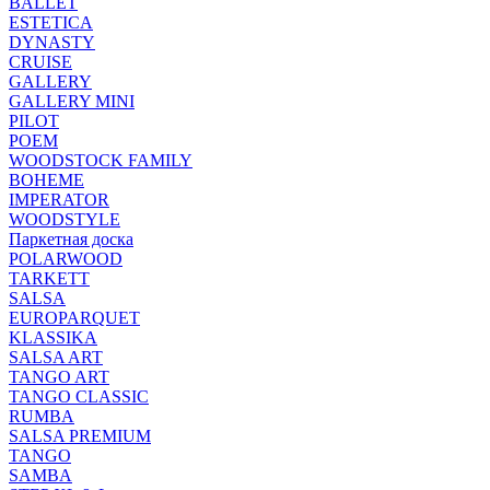
BALLET
ESTETICA
DYNASTY
CRUISE
GALLERY
GALLERY MINI
PILOT
POEM
WOODSTOCK FAMILY
BOHEME
IMPERATOR
WOODSTYLE
Паркетная доска
POLARWOOD
TARKETT
SALSA
EUROPARQUET
KLASSIKA
SALSA ART
TANGO ART
TANGO CLASSIC
RUMBA
SALSA PREMIUM
TANGO
SAMBA