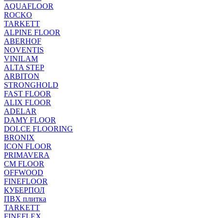
AQUAFLOOR
ROCKO
TARKETT
ALPINE FLOOR
ABERHOF
NOVENTIS
VINILAM
ALTA STEP
ARBITON
STRONGHOLD
FAST FLOOR
ALIX FLOOR
ADELAR
DAMY FLOOR
DOLCE FLOORING
BRONIX
ICON FLOOR
PRIMAVERA
CM FLOOR
OFFWOOD
FINEFLOOR
КУБЕРПОЛ
ПВХ плитка
TARKETT
FINEFLEX