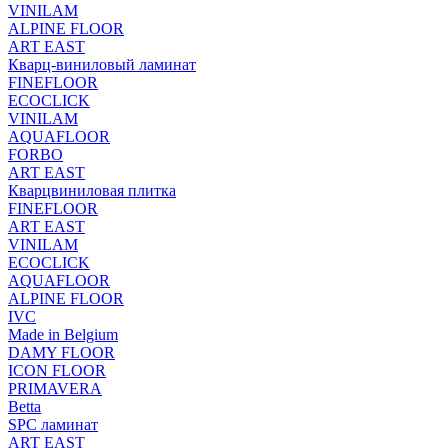
VINILAM
ALPINE FLOOR
ART EAST
Кварц-виниловый ламинат
FINEFLOOR
ECOCLICK
VINILAM
AQUAFLOOR
FORBO
ART EAST
Кварцвиниловая плитка
FINEFLOOR
ART EAST
VINILAM
ECOCLICK
AQUAFLOOR
ALPINE FLOOR
IVC
Made in Belgium
DAMY FLOOR
ICON FLOOR
PRIMAVERA
Betta
SPC ламинат
ART EAST