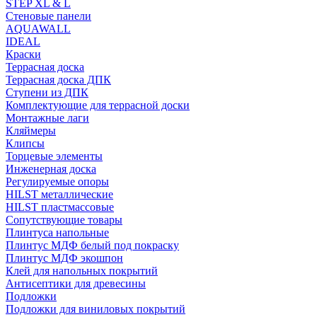
STEP XL & L
Стеновые панели
AQUAWALL
IDEAL
Краски
Террасная доска
Террасная доска ДПК
Ступени из ДПК
Комплектующие для террасной доски
Монтажные лаги
Кляймеры
Клипсы
Торцевые элементы
Инженерная доска
Регулируемые опоры
HILST металлические
HILST пластмассовые
Сопутствующие товары
Плинтуса напольные
Плинтус МДФ белый под покраску
Плинтус МДФ экошпон
Клей для напольных покрытий
Антисептики для древесины
Подложки
Подложки для виниловых покрытий