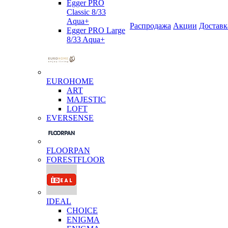
Egger PRO
Classic 8/33
Aqua+
Распродажа
Акции
Доставк
Egger PRO Large
8/33 Aqua+
EUROHOME
ART
MAJESTIC
LOFT
EVERSENSE
FLOORPAN
FORESTFLOOR
IDEAL
CHOICE
ENIGMA