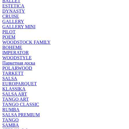
BALLET
ESTETICA
DYNASTY
CRUISE
GALLERY
GALLERY MINI
PILOT
POEM
WOODSTOCK FAMILY
BOHEME
IMPERATOR
WOODSTYLE
Паркетная доска
POLARWOOD
TARKETT
SALSA
EUROPARQUET
KLASSIKA
SALSA ART
TANGO ART
TANGO CLASSIC
RUMBA
SALSA PREMIUM
TANGO
SAMBA