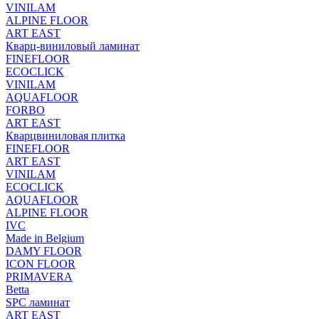
VINILAM
ALPINE FLOOR
ART EAST
Кварц-виниловый ламинат
FINEFLOOR
ECOCLICK
VINILAM
AQUAFLOOR
FORBO
ART EAST
Кварцвиниловая плитка
FINEFLOOR
ART EAST
VINILAM
ECOCLICK
AQUAFLOOR
ALPINE FLOOR
IVC
Made in Belgium
DAMY FLOOR
ICON FLOOR
PRIMAVERA
Betta
SPC ламинат
ART EAST