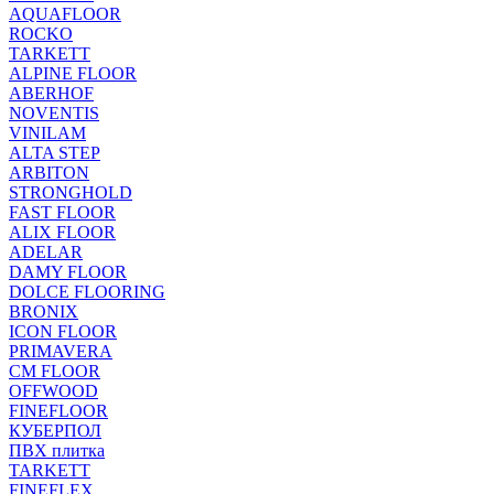
AQUAFLOOR
ROCKO
TARKETT
ALPINE FLOOR
ABERHOF
NOVENTIS
VINILAM
ALTA STEP
ARBITON
STRONGHOLD
FAST FLOOR
ALIX FLOOR
ADELAR
DAMY FLOOR
DOLCE FLOORING
BRONIX
ICON FLOOR
PRIMAVERA
CM FLOOR
OFFWOOD
FINEFLOOR
КУБЕРПОЛ
ПВХ плитка
TARKETT
FINEFLEX