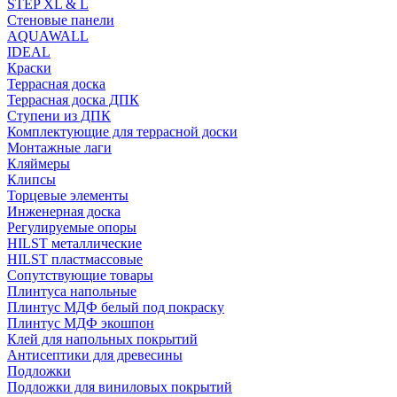
STEP XL & L
Стеновые панели
AQUAWALL
IDEAL
Краски
Террасная доска
Террасная доска ДПК
Ступени из ДПК
Комплектующие для террасной доски
Монтажные лаги
Кляймеры
Клипсы
Торцевые элементы
Инженерная доска
Регулируемые опоры
HILST металлические
HILST пластмассовые
Сопутствующие товары
Плинтуса напольные
Плинтус МДФ белый под покраску
Плинтус МДФ экошпон
Клей для напольных покрытий
Антисептики для древесины
Подложки
Подложки для виниловых покрытий