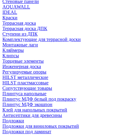
Стеновые панели
AQUAWALL
IDEAL
Краски
Террасная доска
Террасная доска ДПК
Ступени из ДПК
Комплектующие для террасной доски
Монтажные лаги
Кляймеры
Клипсы
Торцевые элементы
Инженерная доска
Регулируемые опоры
HILST металлические
HILST пластмассовые
Сопутствующие товары
Плинтуса напольные
Плинтус МДФ белый под покраску
Плинтус МДФ экошпон
Клей для напольных покрытий
Антисептики для древесины
Подложки
Подложки для виниловых покрытий
Подложки под ламинат