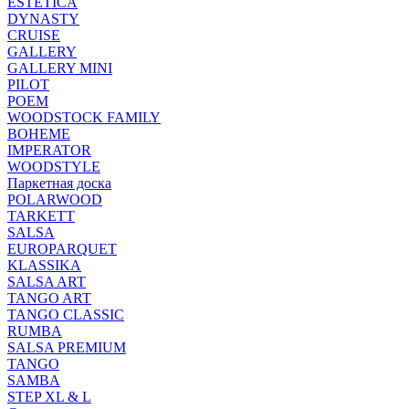
ESTETICA
DYNASTY
CRUISE
GALLERY
GALLERY MINI
PILOT
POEM
WOODSTOCK FAMILY
BOHEME
IMPERATOR
WOODSTYLE
Паркетная доска
POLARWOOD
TARKETT
SALSA
EUROPARQUET
KLASSIKA
SALSA ART
TANGO ART
TANGO CLASSIC
RUMBA
SALSA PREMIUM
TANGO
SAMBA
STEP XL & L