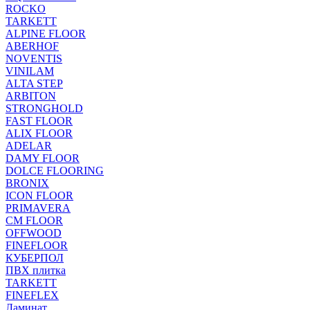
ROCKO
TARKETT
ALPINE FLOOR
ABERHOF
NOVENTIS
VINILAM
ALTA STEP
ARBITON
STRONGHOLD
FAST FLOOR
ALIX FLOOR
ADELAR
DAMY FLOOR
DOLCE FLOORING
BRONIX
ICON FLOOR
PRIMAVERA
CM FLOOR
OFFWOOD
FINEFLOOR
КУБЕРПОЛ
ПВХ плитка
TARKETT
FINEFLEX
Ламинат