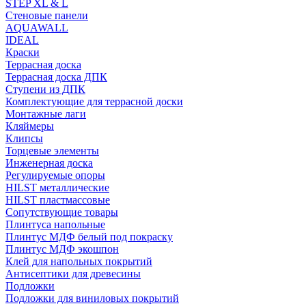
STEP XL & L
Стеновые панели
AQUAWALL
IDEAL
Краски
Террасная доска
Террасная доска ДПК
Ступени из ДПК
Комплектующие для террасной доски
Монтажные лаги
Кляймеры
Клипсы
Торцевые элементы
Инженерная доска
Регулируемые опоры
HILST металлические
HILST пластмассовые
Сопутствующие товары
Плинтуса напольные
Плинтус МДФ белый под покраску
Плинтус МДФ экошпон
Клей для напольных покрытий
Антисептики для древесины
Подложки
Подложки для виниловых покрытий