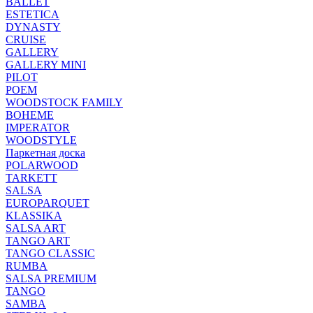
BALLET
ESTETICA
DYNASTY
CRUISE
GALLERY
GALLERY MINI
PILOT
POEM
WOODSTOCK FAMILY
BOHEME
IMPERATOR
WOODSTYLE
Паркетная доска
POLARWOOD
TARKETT
SALSA
EUROPARQUET
KLASSIKA
SALSA ART
TANGO ART
TANGO CLASSIC
RUMBA
SALSA PREMIUM
TANGO
SAMBA