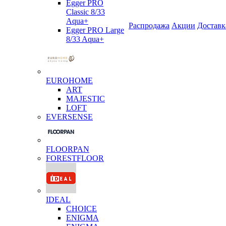
Egger PRO
Classic 8/33
Aqua+
Распродажа
Акции
Доставк
Egger PRO Large
8/33 Aqua+
EUROHOME
ART
MAJESTIC
LOFT
EVERSENSE
FLOORPAN
FORESTFLOOR
IDEAL
CHOICE
ENIGMA