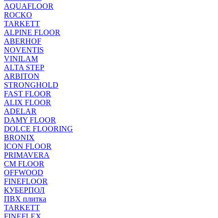
AQUAFLOOR
ROCKO
TARKETT
ALPINE FLOOR
ABERHOF
NOVENTIS
VINILAM
ALTA STEP
ARBITON
STRONGHOLD
FAST FLOOR
ALIX FLOOR
ADELAR
DAMY FLOOR
DOLCE FLOORING
BRONIX
ICON FLOOR
PRIMAVERA
CM FLOOR
OFFWOOD
FINEFLOOR
КУБЕРПОЛ
ПВХ плитка
TARKETT
FINEFLEX