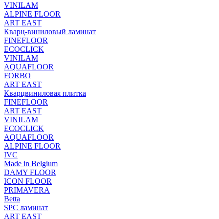
VINILAM
ALPINE FLOOR
ART EAST
Кварц-виниловый ламинат
FINEFLOOR
ECOCLICK
VINILAM
AQUAFLOOR
FORBO
ART EAST
Кварцвиниловая плитка
FINEFLOOR
ART EAST
VINILAM
ECOCLICK
AQUAFLOOR
ALPINE FLOOR
IVC
Made in Belgium
DAMY FLOOR
ICON FLOOR
PRIMAVERA
Betta
SPC ламинат
ART EAST