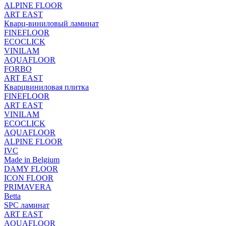
ALPINE FLOOR
ART EAST
Кварц-виниловый ламинат
FINEFLOOR
ECOCLICK
VINILAM
AQUAFLOOR
FORBO
ART EAST
Кварцвиниловая плитка
FINEFLOOR
ART EAST
VINILAM
ECOCLICK
AQUAFLOOR
ALPINE FLOOR
IVC
Made in Belgium
DAMY FLOOR
ICON FLOOR
PRIMAVERA
Betta
SPC ламинат
ART EAST
AQUAFLOOR