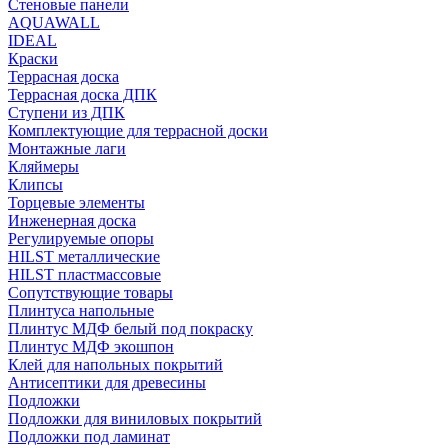
Стеновые панели
AQUAWALL
IDEAL
Краски
Террасная доска
Террасная доска ДПК
Ступени из ДПК
Комплектующие для террасной доски
Монтажные лаги
Кляймеры
Клипсы
Торцевые элементы
Инженерная доска
Регулируемые опоры
HILST металлические
HILST пластмассовые
Сопутствующие товары
Плинтуса напольные
Плинтус МДФ белый под покраску
Плинтус МДФ экошпон
Клей для напольных покрытий
Антисептики для древесины
Подложки
Подложки для виниловых покрытий
Подложки под ламинат