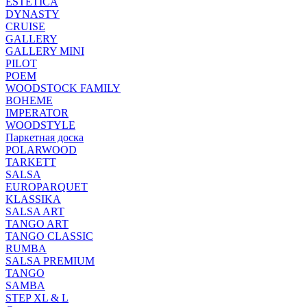
ESTETICA
DYNASTY
CRUISE
GALLERY
GALLERY MINI
PILOT
POEM
WOODSTOCK FAMILY
BOHEME
IMPERATOR
WOODSTYLE
Паркетная доска
POLARWOOD
TARKETT
SALSA
EUROPARQUET
KLASSIKA
SALSA ART
TANGO ART
TANGO CLASSIC
RUMBA
SALSA PREMIUM
TANGO
SAMBA
STEP XL & L