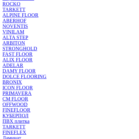
ROCKO
TARKETT
ALPINE FLOOR
ABERHOF
NOVENTIS
VINILAM
ALTA STEP
ARBITON
STRONGHOLD
FAST FLOOR
ALIX FLOOR
ADELAR
DAMY FLOOR
DOLCE FLOORING
BRONIX
ICON FLOOR
PRIMAVERA
CM FLOOR
OFFWOOD
FINEFLOOR
КУБЕРПОЛ
ПВХ плитка
TARKETT
FINEFLEX
Ламинат