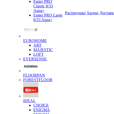
Egger PRO
Classic 8/33
Aqua+
Распродажа
Акции
Доставк
Egger PRO Large
8/33 Aqua+
EUROHOME
ART
MAJESTIC
LOFT
EVERSENSE
FLOORPAN
FORESTFLOOR
IDEAL
CHOICE
ENIGMA