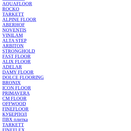
AQUAFLOOR
ROCKO
TARKETT
ALPINE FLOOR
ABERHOF
NOVENTIS
VINILAM
ALTA STEP
ARBITON
STRONGHOLD
FAST FLOOR
ALIX FLOOR
ADELAR
DAMY FLOOR
DOLCE FLOORING
BRONIX
ICON FLOOR
PRIMAVERA
CM FLOOR
OFFWOOD
FINEFLOOR
КУБЕРПОЛ
ПВХ плитка
TARKETT
FINEFLEX