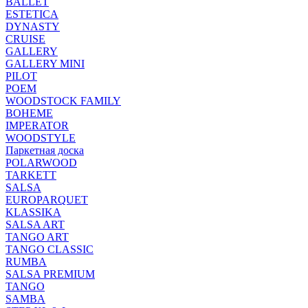
BALLET
ESTETICA
DYNASTY
CRUISE
GALLERY
GALLERY MINI
PILOT
POEM
WOODSTOCK FAMILY
BOHEME
IMPERATOR
WOODSTYLE
Паркетная доска
POLARWOOD
TARKETT
SALSA
EUROPARQUET
KLASSIKA
SALSA ART
TANGO ART
TANGO CLASSIC
RUMBA
SALSA PREMIUM
TANGO
SAMBA