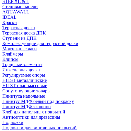
STEP XL & L
Стеновые панели
AQUAWALL
IDEAL
Краски
Террасная доска
Террасная доска ДПК
Ступени из ДПК
Комплектующие для террасной доски
Монтажные лаги
Кляймеры
Клипсы
Торцевые элементы
Инженерная доска
Регулируемые опоры
HILST металлические
HILST пластмассовые
Сопутствующие товары
Плинтуса напольные
Плинтус МДФ белый под покраску
Плинтус МДФ экошпон
Клей для напольных покрытий
Антисептики для древесины
Подложки
Подложки для виниловых покрытий