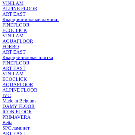
VINILAM
ALPINE FLOOR
ART EAST
Кварц-виниловый ламинат
FINEFLOOR
ECOCLICK
VINILAM
AQUAFLOOR
FORBO
ART EAST
Кварцвиниловая плитка
FINEFLOOR
ART EAST
VINILAM
ECOCLICK
AQUAFLOOR
ALPINE FLOOR
IVC
Made in Belgium
DAMY FLOOR
ICON FLOOR
PRIMAVERA
Betta
SPC ламинат
ART EAST