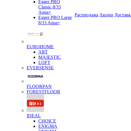
Egger PRO
Classic 8/33
Aqua+
Распродажа
Акции
Доставк
Egger PRO Large
8/33 Aqua+
EUROHOME
ART
MAJESTIC
LOFT
EVERSENSE
FLOORPAN
FORESTFLOOR
IDEAL
CHOICE
ENIGMA