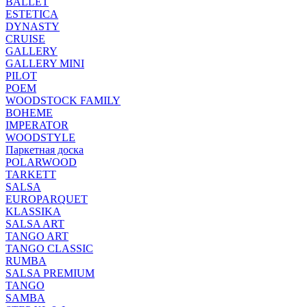
BALLET
ESTETICA
DYNASTY
CRUISE
GALLERY
GALLERY MINI
PILOT
POEM
WOODSTOCK FAMILY
BOHEME
IMPERATOR
WOODSTYLE
Паркетная доска
POLARWOOD
TARKETT
SALSA
EUROPARQUET
KLASSIKA
SALSA ART
TANGO ART
TANGO CLASSIC
RUMBA
SALSA PREMIUM
TANGO
SAMBA