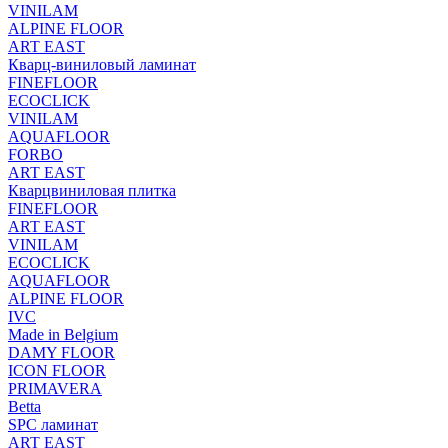
VINILAM
ALPINE FLOOR
ART EAST
Кварц-виниловый ламинат
FINEFLOOR
ECOCLICK
VINILAM
AQUAFLOOR
FORBO
ART EAST
Кварцвиниловая плитка
FINEFLOOR
ART EAST
VINILAM
ECOCLICK
AQUAFLOOR
ALPINE FLOOR
IVC
Made in Belgium
DAMY FLOOR
ICON FLOOR
PRIMAVERA
Betta
SPC ламинат
ART EAST