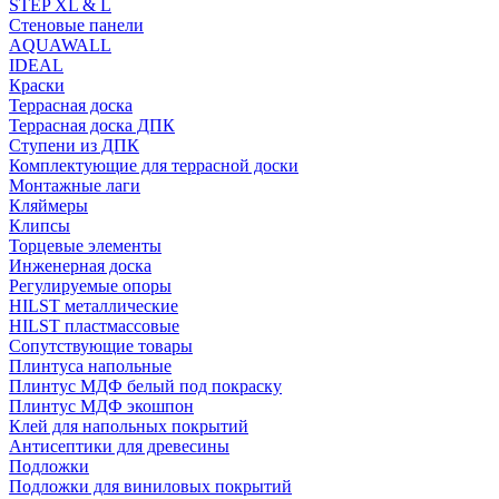
STEP XL & L
Стеновые панели
AQUAWALL
IDEAL
Краски
Террасная доска
Террасная доска ДПК
Ступени из ДПК
Комплектующие для террасной доски
Монтажные лаги
Кляймеры
Клипсы
Торцевые элементы
Инженерная доска
Регулируемые опоры
HILST металлические
HILST пластмассовые
Сопутствующие товары
Плинтуса напольные
Плинтус МДФ белый под покраску
Плинтус МДФ экошпон
Клей для напольных покрытий
Антисептики для древесины
Подложки
Подложки для виниловых покрытий