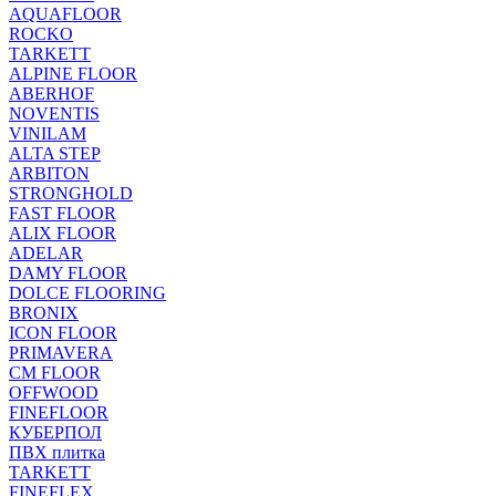
AQUAFLOOR
ROCKO
TARKETT
ALPINE FLOOR
ABERHOF
NOVENTIS
VINILAM
ALTA STEP
ARBITON
STRONGHOLD
FAST FLOOR
ALIX FLOOR
ADELAR
DAMY FLOOR
DOLCE FLOORING
BRONIX
ICON FLOOR
PRIMAVERA
CM FLOOR
OFFWOOD
FINEFLOOR
КУБЕРПОЛ
ПВХ плитка
TARKETT
FINEFLEX