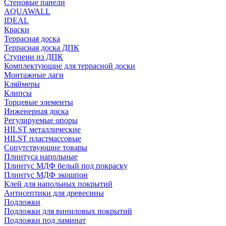
Стеновые панели
AQUAWALL
IDEAL
Краски
Террасная доска
Террасная доска ДПК
Ступени из ДПК
Комплектующие для террасной доски
Монтажные лаги
Кляймеры
Клипсы
Торцевые элементы
Инженерная доска
Регулируемые опоры
HILST металлические
HILST пластмассовые
Сопутствующие товары
Плинтуса напольные
Плинтус МДФ белый под покраску
Плинтус МДФ экошпон
Клей для напольных покрытий
Антисептики для древесины
Подложки
Подложки для виниловых покрытий
Подложки под ламинат