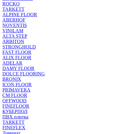
ROCKO
TARKETT
ALPINE FLOOR
ABERHOF
NOVENTIS
VINILAM
ALTA STEP
ARBITON
STRONGHOLD
FAST FLOOR
ALIX FLOOR
ADELAR
DAMY FLOOR
DOLCE FLOORING
BRONIX
ICON FLOOR
PRIMAVERA
CM FLOOR
OFFWOOD
FINEFLOOR
КУБЕРПОЛ
ПВХ плитка
TARKETT
FINEFLEX
Ламинат