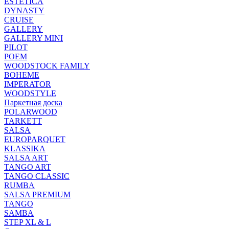
ESTETICA
DYNASTY
CRUISE
GALLERY
GALLERY MINI
PILOT
POEM
WOODSTOCK FAMILY
BOHEME
IMPERATOR
WOODSTYLE
Паркетная доска
POLARWOOD
TARKETT
SALSA
EUROPARQUET
KLASSIKA
SALSA ART
TANGO ART
TANGO CLASSIC
RUMBA
SALSA PREMIUM
TANGO
SAMBA
STEP XL & L