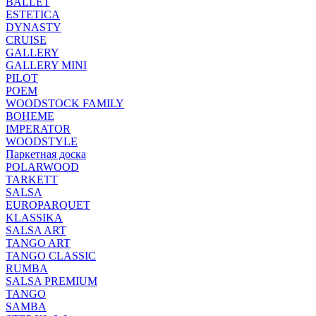
BALLET
ESTETICA
DYNASTY
CRUISE
GALLERY
GALLERY MINI
PILOT
POEM
WOODSTOCK FAMILY
BOHEME
IMPERATOR
WOODSTYLE
Паркетная доска
POLARWOOD
TARKETT
SALSA
EUROPARQUET
KLASSIKA
SALSA ART
TANGO ART
TANGO CLASSIC
RUMBA
SALSA PREMIUM
TANGO
SAMBA