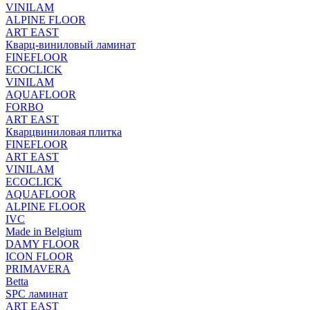
VINILAM
ALPINE FLOOR
ART EAST
Кварц-виниловый ламинат
FINEFLOOR
ECOCLICK
VINILAM
AQUAFLOOR
FORBO
ART EAST
Кварцвиниловая плитка
FINEFLOOR
ART EAST
VINILAM
ECOCLICK
AQUAFLOOR
ALPINE FLOOR
IVC
Made in Belgium
DAMY FLOOR
ICON FLOOR
PRIMAVERA
Betta
SPC ламинат
ART EAST