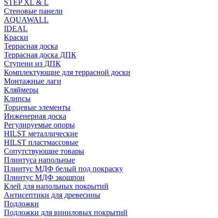
STEP XL & L
Стеновые панели
AQUAWALL
IDEAL
Краски
Террасная доска
Террасная доска ДПК
Ступени из ДПК
Комплектующие для террасной доски
Монтажные лаги
Кляймеры
Клипсы
Торцевые элементы
Инженерная доска
Регулируемые опоры
HILST металлические
HILST пластмассовые
Сопутствующие товары
Плинтуса напольные
Плинтус МДФ белый под покраску
Плинтус МДФ экошпон
Клей для напольных покрытий
Антисептики для древесины
Подложки
Подложки для виниловых покрытий