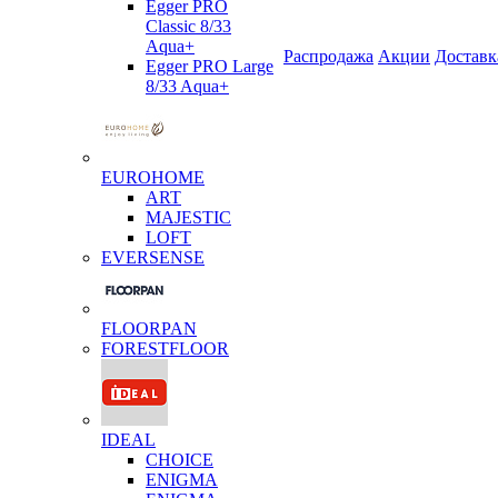
Egger PRO
Classic 8/33
Aqua+
Распродажа
Акции
Доставк
Egger PRO Large
8/33 Aqua+
EUROHOME
ART
MAJESTIC
LOFT
EVERSENSE
FLOORPAN
FORESTFLOOR
IDEAL
CHOICE
ENIGMA