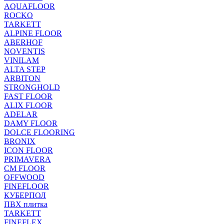
AQUAFLOOR
ROCKO
TARKETT
ALPINE FLOOR
ABERHOF
NOVENTIS
VINILAM
ALTA STEP
ARBITON
STRONGHOLD
FAST FLOOR
ALIX FLOOR
ADELAR
DAMY FLOOR
DOLCE FLOORING
BRONIX
ICON FLOOR
PRIMAVERA
CM FLOOR
OFFWOOD
FINEFLOOR
КУБЕРПОЛ
ПВХ плитка
TARKETT
FINEFLEX