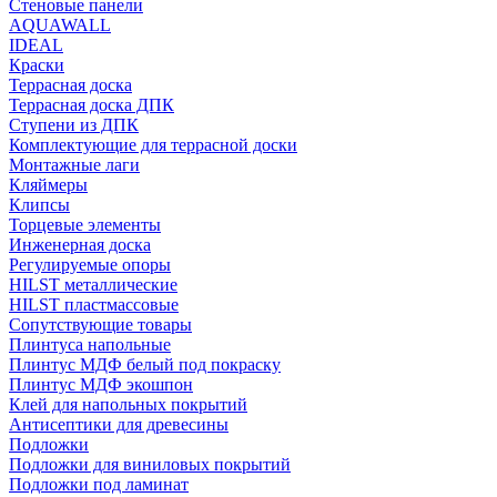
Стеновые панели
AQUAWALL
IDEAL
Краски
Террасная доска
Террасная доска ДПК
Ступени из ДПК
Комплектующие для террасной доски
Монтажные лаги
Кляймеры
Клипсы
Торцевые элементы
Инженерная доска
Регулируемые опоры
HILST металлические
HILST пластмассовые
Сопутствующие товары
Плинтуса напольные
Плинтус МДФ белый под покраску
Плинтус МДФ экошпон
Клей для напольных покрытий
Антисептики для древесины
Подложки
Подложки для виниловых покрытий
Подложки под ламинат