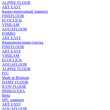
ALPINE FLOOR
ART EAST
Кварц-виниловый ламинат
FINEFLOOR
ECOCLICK
VINILAM
AQUAFLOOR
FORBO
ART EAST
Кварцвиниловая плитка
FINEFLOOR
ART EAST
VINILAM
ECOCLICK
AQUAFLOOR
ALPINE FLOOR
IVC
Made in Belgium
DAMY FLOOR
ICON FLOOR
PRIMAVERA
Betta
SPC ламинат
ART EAST
AQUAFLOOR