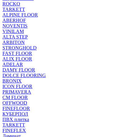
ROCKO
TARKETT
ALPINE FLOOR
ABERHOF
NOVENTIS
VINILAM
ALTA STEP
ARBITON
STRONGHOLD
FAST FLOOR
ALIX FLOOR
ADELAR
DAMY FLOOR
DOLCE FLOORING
BRONIX
ICON FLOOR
PRIMAVERA
CM FLOOR
OFFWOOD
FINEFLOOR
КУБЕРПОЛ
ПВХ плитка
TARKETT
FINEFLEX
Ламинат