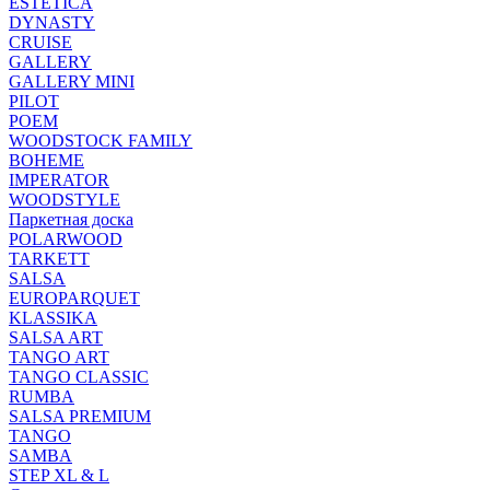
ESTETICA
DYNASTY
CRUISE
GALLERY
GALLERY MINI
PILOT
POEM
WOODSTOCK FAMILY
BOHEME
IMPERATOR
WOODSTYLE
Паркетная доска
POLARWOOD
TARKETT
SALSA
EUROPARQUET
KLASSIKA
SALSA ART
TANGO ART
TANGO CLASSIC
RUMBA
SALSA PREMIUM
TANGO
SAMBA
STEP XL & L