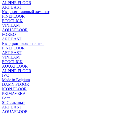
ALPINE FLOOR
ART EAST
Кварц-виниловый ламинат
FINEFLOOR
ECOCLICK
VINILAM
AQUAFLOOR
FORBO
ART EAST
Кварцвиниловая плитка
FINEFLOOR
ART EAST
VINILAM
ECOCLICK
AQUAFLOOR
ALPINE FLOOR
IVC
Made in Belgium
DAMY FLOOR
ICON FLOOR
PRIMAVERA
Betta
SPC ламинат
ART EAST
AQUAFLOOR