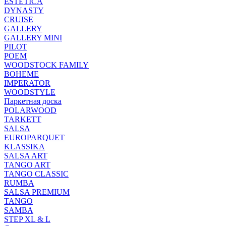
ESTETICA
DYNASTY
CRUISE
GALLERY
GALLERY MINI
PILOT
POEM
WOODSTOCK FAMILY
BOHEME
IMPERATOR
WOODSTYLE
Паркетная доска
POLARWOOD
TARKETT
SALSA
EUROPARQUET
KLASSIKA
SALSA ART
TANGO ART
TANGO CLASSIC
RUMBA
SALSA PREMIUM
TANGO
SAMBA
STEP XL & L