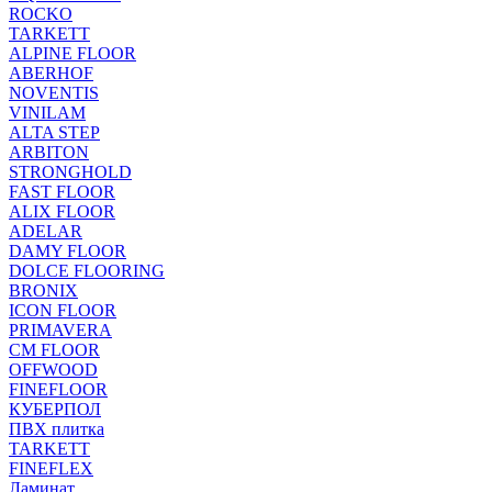
ROCKO
TARKETT
ALPINE FLOOR
ABERHOF
NOVENTIS
VINILAM
ALTA STEP
ARBITON
STRONGHOLD
FAST FLOOR
ALIX FLOOR
ADELAR
DAMY FLOOR
DOLCE FLOORING
BRONIX
ICON FLOOR
PRIMAVERA
CM FLOOR
OFFWOOD
FINEFLOOR
КУБЕРПОЛ
ПВХ плитка
TARKETT
FINEFLEX
Ламинат