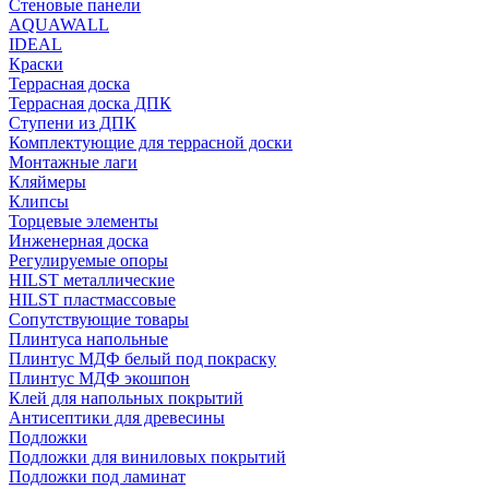
Стеновые панели
AQUAWALL
IDEAL
Краски
Террасная доска
Террасная доска ДПК
Ступени из ДПК
Комплектующие для террасной доски
Монтажные лаги
Кляймеры
Клипсы
Торцевые элементы
Инженерная доска
Регулируемые опоры
HILST металлические
HILST пластмассовые
Сопутствующие товары
Плинтуса напольные
Плинтус МДФ белый под покраску
Плинтус МДФ экошпон
Клей для напольных покрытий
Антисептики для древесины
Подложки
Подложки для виниловых покрытий
Подложки под ламинат