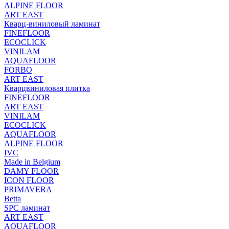
ALPINE FLOOR
ART EAST
Кварц-виниловый ламинат
FINEFLOOR
ECOCLICK
VINILAM
AQUAFLOOR
FORBO
ART EAST
Кварцвиниловая плитка
FINEFLOOR
ART EAST
VINILAM
ECOCLICK
AQUAFLOOR
ALPINE FLOOR
IVC
Made in Belgium
DAMY FLOOR
ICON FLOOR
PRIMAVERA
Betta
SPC ламинат
ART EAST
AQUAFLOOR