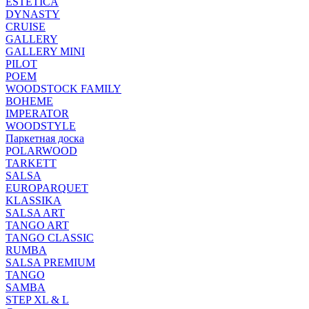
ESTETICA
DYNASTY
CRUISE
GALLERY
GALLERY MINI
PILOT
POEM
WOODSTOCK FAMILY
BOHEME
IMPERATOR
WOODSTYLE
Паркетная доска
POLARWOOD
TARKETT
SALSA
EUROPARQUET
KLASSIKA
SALSA ART
TANGO ART
TANGO CLASSIC
RUMBA
SALSA PREMIUM
TANGO
SAMBA
STEP XL & L