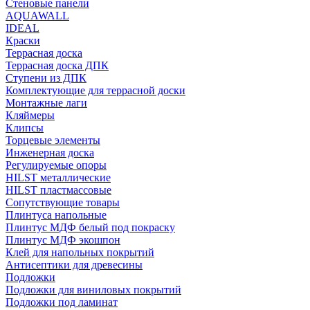
Стеновые панели
AQUAWALL
IDEAL
Краски
Террасная доска
Террасная доска ДПК
Ступени из ДПК
Комплектующие для террасной доски
Монтажные лаги
Кляймеры
Клипсы
Торцевые элементы
Инженерная доска
Регулируемые опоры
HILST металлические
HILST пластмассовые
Сопутствующие товары
Плинтуса напольные
Плинтус МДФ белый под покраску
Плинтус МДФ экошпон
Клей для напольных покрытий
Антисептики для древесины
Подложки
Подложки для виниловых покрытий
Подложки под ламинат