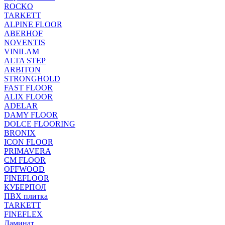
ROCKO
TARKETT
ALPINE FLOOR
ABERHOF
NOVENTIS
VINILAM
ALTA STEP
ARBITON
STRONGHOLD
FAST FLOOR
ALIX FLOOR
ADELAR
DAMY FLOOR
DOLCE FLOORING
BRONIX
ICON FLOOR
PRIMAVERA
CM FLOOR
OFFWOOD
FINEFLOOR
КУБЕРПОЛ
ПВХ плитка
TARKETT
FINEFLEX
Ламинат