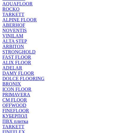
AQUAFLOOR
ROCKO
TARKETT
ALPINE FLOOR
ABERHOF
NOVENTIS
VINILAM
ALTA STEP
ARBITON
STRONGHOLD
FAST FLOOR
ALIX FLOOR
ADELAR
DAMY FLOOR
DOLCE FLOORING
BRONIX
ICON FLOOR
PRIMAVERA
CM FLOOR
OFFWOOD
FINEFLOOR
КУБЕРПОЛ
ПВХ плитка
TARKETT
FINEFLEX