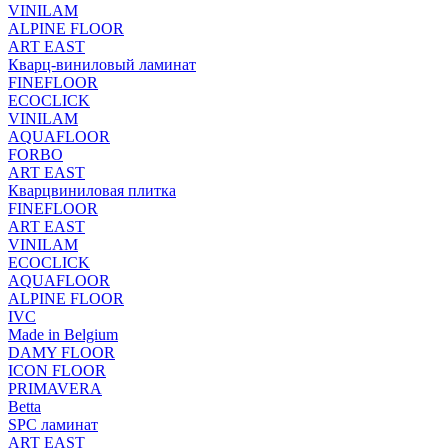
VINILAM
ALPINE FLOOR
ART EAST
Кварц-виниловый ламинат
FINEFLOOR
ECOCLICK
VINILAM
AQUAFLOOR
FORBO
ART EAST
Кварцвиниловая плитка
FINEFLOOR
ART EAST
VINILAM
ECOCLICK
AQUAFLOOR
ALPINE FLOOR
IVC
Made in Belgium
DAMY FLOOR
ICON FLOOR
PRIMAVERA
Betta
SPC ламинат
ART EAST