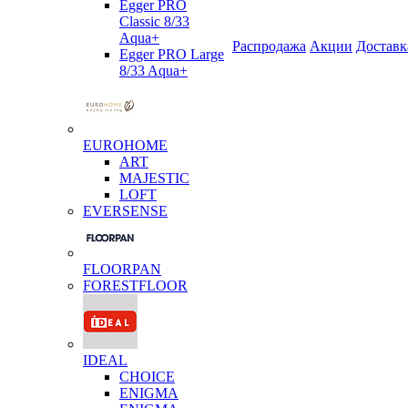
Egger PRO
Classic 8/33
Aqua+
Распродажа
Акции
Доставк
Egger PRO Large
8/33 Aqua+
EUROHOME
ART
MAJESTIC
LOFT
EVERSENSE
FLOORPAN
FORESTFLOOR
IDEAL
CHOICE
ENIGMA