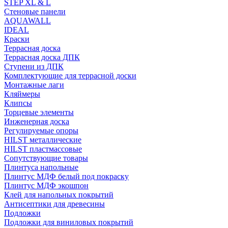
STEP XL & L
Стеновые панели
AQUAWALL
IDEAL
Краски
Террасная доска
Террасная доска ДПК
Ступени из ДПК
Комплектующие для террасной доски
Монтажные лаги
Кляймеры
Клипсы
Торцевые элементы
Инженерная доска
Регулируемые опоры
HILST металлические
HILST пластмассовые
Сопутствующие товары
Плинтуса напольные
Плинтус МДФ белый под покраску
Плинтус МДФ экошпон
Клей для напольных покрытий
Антисептики для древесины
Подложки
Подложки для виниловых покрытий