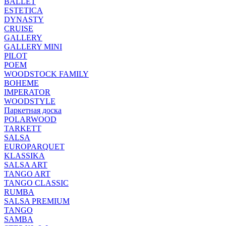
BALLET
ESTETICA
DYNASTY
CRUISE
GALLERY
GALLERY MINI
PILOT
POEM
WOODSTOCK FAMILY
BOHEME
IMPERATOR
WOODSTYLE
Паркетная доска
POLARWOOD
TARKETT
SALSA
EUROPARQUET
KLASSIKA
SALSA ART
TANGO ART
TANGO CLASSIC
RUMBA
SALSA PREMIUM
TANGO
SAMBA