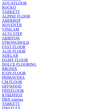
AQUAFLOOR
ROCKO
TARKETT
ALPINE FLOOR
ABERHOF
NOVENTIS
VINILAM
ALTA STEP
ARBITON
STRONGHOLD
FAST FLOOR
ALIX FLOOR
ADELAR
DAMY FLOOR
DOLCE FLOORING
BRONIX
ICON FLOOR
PRIMAVERA
CM FLOOR
OFFWOOD
FINEFLOOR
КУБЕРПОЛ
ПВХ плитка
TARKETT
FINEFLEX