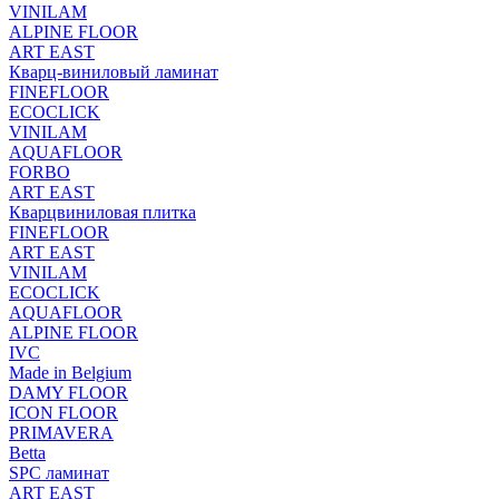
VINILAM
ALPINE FLOOR
ART EAST
Кварц-виниловый ламинат
FINEFLOOR
ECOCLICK
VINILAM
AQUAFLOOR
FORBO
ART EAST
Кварцвиниловая плитка
FINEFLOOR
ART EAST
VINILAM
ECOCLICK
AQUAFLOOR
ALPINE FLOOR
IVC
Made in Belgium
DAMY FLOOR
ICON FLOOR
PRIMAVERA
Betta
SPC ламинат
ART EAST