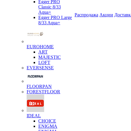
Egger PRO
Classic 8/33
Aqua+
Распродажа
Акции
Доставк
Egger PRO Large
8/33 Aqua+
EUROHOME
ART
MAJESTIC
LOFT
EVERSENSE
FLOORPAN
FORESTFLOOR
IDEAL
CHOICE
ENIGMA