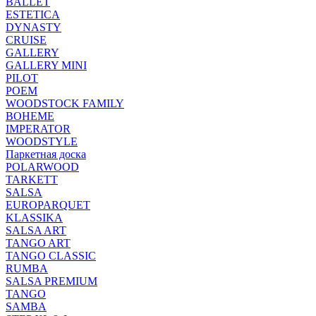
BALLET
ESTETICA
DYNASTY
CRUISE
GALLERY
GALLERY MINI
PILOT
POEM
WOODSTOCK FAMILY
BOHEME
IMPERATOR
WOODSTYLE
Паркетная доска
POLARWOOD
TARKETT
SALSA
EUROPARQUET
KLASSIKA
SALSA ART
TANGO ART
TANGO CLASSIC
RUMBA
SALSA PREMIUM
TANGO
SAMBA