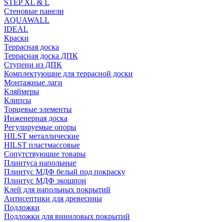
STEP XL & L
Стеновые панели
AQUAWALL
IDEAL
Краски
Террасная доска
Террасная доска ДПК
Ступени из ДПК
Комплектующие для террасной доски
Монтажные лаги
Кляймеры
Клипсы
Торцевые элементы
Инженерная доска
Регулируемые опоры
HILST металлические
HILST пластмассовые
Сопутствующие товары
Плинтуса напольные
Плинтус МДФ белый под покраску
Плинтус МДФ экошпон
Клей для напольных покрытий
Антисептики для древесины
Подложки
Подложки для виниловых покрытий