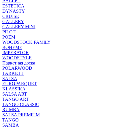
BALLET
ESTETICA
DYNASTY
CRUISE
GALLERY
GALLERY MINI
PILOT
POEM
WOODSTOCK FAMILY
BOHEME
IMPERATOR
WOODSTYLE
Паркетная доска
POLARWOOD
TARKETT
SALSA
EUROPARQUET
KLASSIKA
SALSA ART
TANGO ART
TANGO CLASSIC
RUMBA
SALSA PREMIUM
TANGO
SAMBA