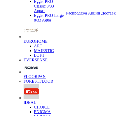
Egger PRO
Classic 8/33
Aqua+
Распродажа
Акции
Доставк
Egger PRO Large
8/33 Aqua+
EUROHOME
ART
MAJESTIC
LOFT
EVERSENSE
FLOORPAN
FORESTFLOOR
IDEAL
CHOICE
ENIGMA