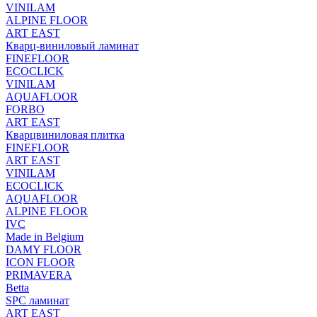
VINILAM
ALPINE FLOOR
ART EAST
Кварц-виниловый ламинат
FINEFLOOR
ECOCLICK
VINILAM
AQUAFLOOR
FORBO
ART EAST
Кварцвиниловая плитка
FINEFLOOR
ART EAST
VINILAM
ECOCLICK
AQUAFLOOR
ALPINE FLOOR
IVC
Made in Belgium
DAMY FLOOR
ICON FLOOR
PRIMAVERA
Betta
SPC ламинат
ART EAST