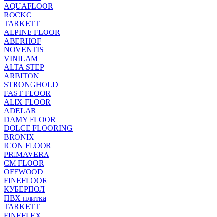
AQUAFLOOR
ROCKO
TARKETT
ALPINE FLOOR
ABERHOF
NOVENTIS
VINILAM
ALTA STEP
ARBITON
STRONGHOLD
FAST FLOOR
ALIX FLOOR
ADELAR
DAMY FLOOR
DOLCE FLOORING
BRONIX
ICON FLOOR
PRIMAVERA
CM FLOOR
OFFWOOD
FINEFLOOR
КУБЕРПОЛ
ПВХ плитка
TARKETT
FINEFLEX