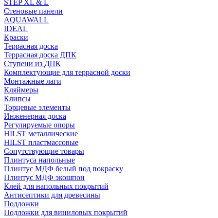
STEP XL & L
Стеновые панели
AQUAWALL
IDEAL
Краски
Террасная доска
Террасная доска ДПК
Ступени из ДПК
Комплектующие для террасной доски
Монтажные лаги
Кляймеры
Клипсы
Торцевые элементы
Инженерная доска
Регулируемые опоры
HILST металлические
HILST пластмассовые
Сопутствующие товары
Плинтуса напольные
Плинтус МДФ белый под покраску
Плинтус МДФ экошпон
Клей для напольных покрытий
Антисептики для древесины
Подложки
Подложки для виниловых покрытий