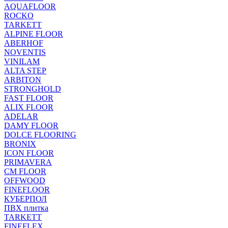
AQUAFLOOR
ROCKO
TARKETT
ALPINE FLOOR
ABERHOF
NOVENTIS
VINILAM
ALTA STEP
ARBITON
STRONGHOLD
FAST FLOOR
ALIX FLOOR
ADELAR
DAMY FLOOR
DOLCE FLOORING
BRONIX
ICON FLOOR
PRIMAVERA
CM FLOOR
OFFWOOD
FINEFLOOR
КУБЕРПОЛ
ПВХ плитка
TARKETT
FINEFLEX