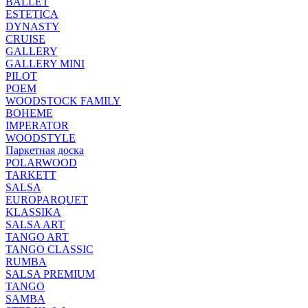
BALLET
ESTETICA
DYNASTY
CRUISE
GALLERY
GALLERY MINI
PILOT
POEM
WOODSTOCK FAMILY
BOHEME
IMPERATOR
WOODSTYLE
Паркетная доска
POLARWOOD
TARKETT
SALSA
EUROPARQUET
KLASSIKA
SALSA ART
TANGO ART
TANGO CLASSIC
RUMBA
SALSA PREMIUM
TANGO
SAMBA