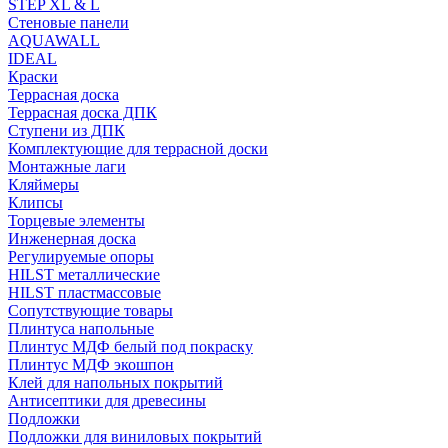
STEP XL & L
Стеновые панели
AQUAWALL
IDEAL
Краски
Террасная доска
Террасная доска ДПК
Ступени из ДПК
Комплектующие для террасной доски
Монтажные лаги
Кляймеры
Клипсы
Торцевые элементы
Инженерная доска
Регулируемые опоры
HILST металлические
HILST пластмассовые
Сопутствующие товары
Плинтуса напольные
Плинтус МДФ белый под покраску
Плинтус МДФ экошпон
Клей для напольных покрытий
Антисептики для древесины
Подложки
Подложки для виниловых покрытий