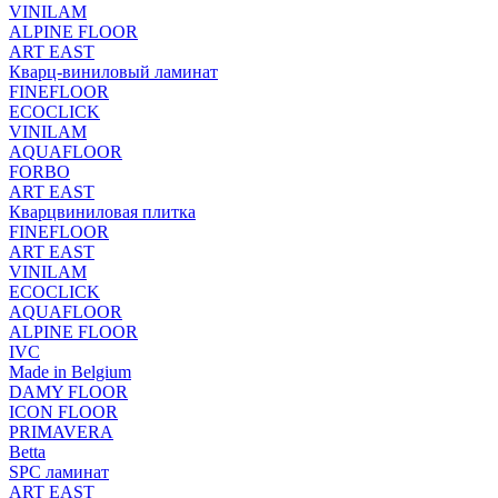
VINILAM
ALPINE FLOOR
ART EAST
Кварц-виниловый ламинат
FINEFLOOR
ECOCLICK
VINILAM
AQUAFLOOR
FORBO
ART EAST
Кварцвиниловая плитка
FINEFLOOR
ART EAST
VINILAM
ECOCLICK
AQUAFLOOR
ALPINE FLOOR
IVC
Made in Belgium
DAMY FLOOR
ICON FLOOR
PRIMAVERA
Betta
SPC ламинат
ART EAST