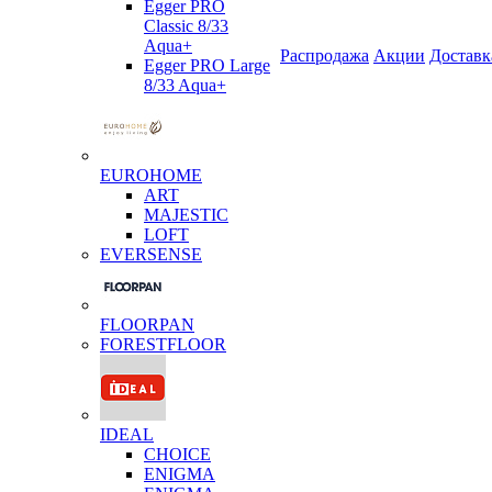
Egger PRO
Classic 8/33
Aqua+
Распродажа
Акции
Доставк
Egger PRO Large
8/33 Aqua+
EUROHOME
ART
MAJESTIC
LOFT
EVERSENSE
FLOORPAN
FORESTFLOOR
IDEAL
CHOICE
ENIGMA