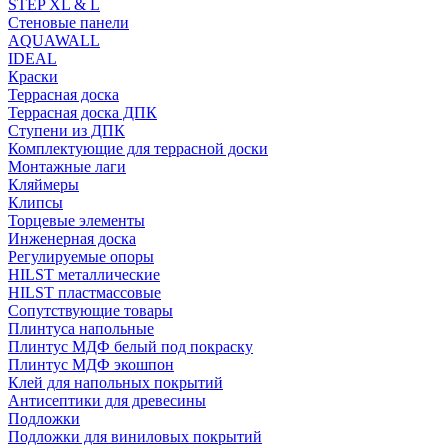
STEP XL & L
Стеновые панели
AQUAWALL
IDEAL
Краски
Террасная доска
Террасная доска ДПК
Ступени из ДПК
Комплектующие для террасной доски
Монтажные лаги
Кляймеры
Клипсы
Торцевые элементы
Инженерная доска
Регулируемые опоры
HILST металлические
HILST пластмассовые
Сопутствующие товары
Плинтуса напольные
Плинтус МДФ белый под покраску
Плинтус МДФ экошпон
Клей для напольных покрытий
Антисептики для древесины
Подложки
Подложки для виниловых покрытий