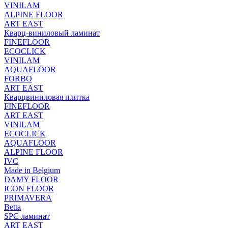
VINILAM
ALPINE FLOOR
ART EAST
Кварц-виниловый ламинат
FINEFLOOR
ECOCLICK
VINILAM
AQUAFLOOR
FORBO
ART EAST
Кварцвиниловая плитка
FINEFLOOR
ART EAST
VINILAM
ECOCLICK
AQUAFLOOR
ALPINE FLOOR
IVC
Made in Belgium
DAMY FLOOR
ICON FLOOR
PRIMAVERA
Betta
SPC ламинат
ART EAST