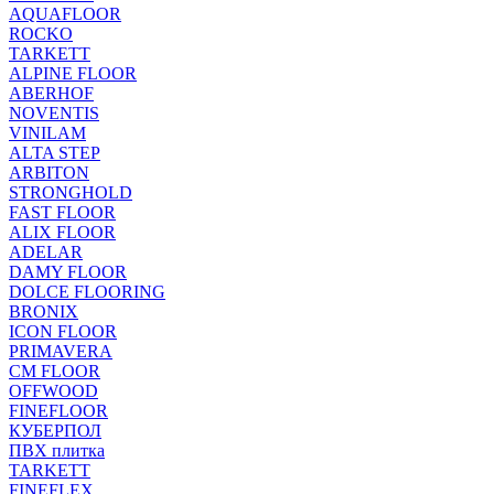
AQUAFLOOR
ROCKO
TARKETT
ALPINE FLOOR
ABERHOF
NOVENTIS
VINILAM
ALTA STEP
ARBITON
STRONGHOLD
FAST FLOOR
ALIX FLOOR
ADELAR
DAMY FLOOR
DOLCE FLOORING
BRONIX
ICON FLOOR
PRIMAVERA
CM FLOOR
OFFWOOD
FINEFLOOR
КУБЕРПОЛ
ПВХ плитка
TARKETT
FINEFLEX