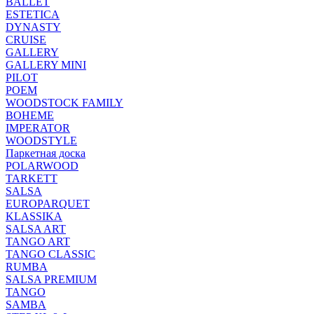
BALLET
ESTETICA
DYNASTY
CRUISE
GALLERY
GALLERY MINI
PILOT
POEM
WOODSTOCK FAMILY
BOHEME
IMPERATOR
WOODSTYLE
Паркетная доска
POLARWOOD
TARKETT
SALSA
EUROPARQUET
KLASSIKA
SALSA ART
TANGO ART
TANGO CLASSIC
RUMBA
SALSA PREMIUM
TANGO
SAMBA