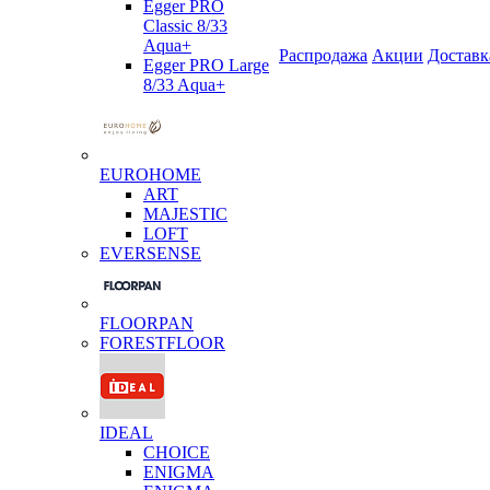
Egger PRO
Classic 8/33
Aqua+
Распродажа
Акции
Доставк
Egger PRO Large
8/33 Aqua+
EUROHOME
ART
MAJESTIC
LOFT
EVERSENSE
FLOORPAN
FORESTFLOOR
IDEAL
CHOICE
ENIGMA