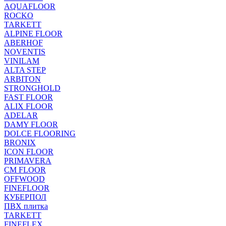
AQUAFLOOR
ROCKO
TARKETT
ALPINE FLOOR
ABERHOF
NOVENTIS
VINILAM
ALTA STEP
ARBITON
STRONGHOLD
FAST FLOOR
ALIX FLOOR
ADELAR
DAMY FLOOR
DOLCE FLOORING
BRONIX
ICON FLOOR
PRIMAVERA
CM FLOOR
OFFWOOD
FINEFLOOR
КУБЕРПОЛ
ПВХ плитка
TARKETT
FINEFLEX