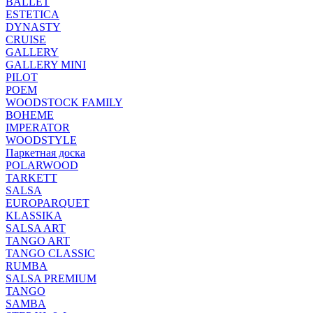
BALLET
ESTETICA
DYNASTY
CRUISE
GALLERY
GALLERY MINI
PILOT
POEM
WOODSTOCK FAMILY
BOHEME
IMPERATOR
WOODSTYLE
Паркетная доска
POLARWOOD
TARKETT
SALSA
EUROPARQUET
KLASSIKA
SALSA ART
TANGO ART
TANGO CLASSIC
RUMBA
SALSA PREMIUM
TANGO
SAMBA