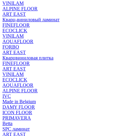
VINILAM
ALPINE FLOOR
ART EAST
Кварц-виниловый ламинат
FINEFLOOR
ECOCLICK
VINILAM
AQUAFLOOR
FORBO
ART EAST
Кварцвиниловая плитка
FINEFLOOR
ART EAST
VINILAM
ECOCLICK
AQUAFLOOR
ALPINE FLOOR
IVC
Made in Belgium
DAMY FLOOR
ICON FLOOR
PRIMAVERA
Betta
SPC ламинат
ART EAST