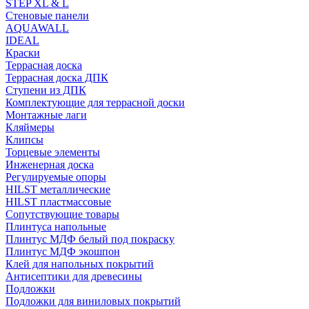
STEP XL & L
Стеновые панели
AQUAWALL
IDEAL
Краски
Террасная доска
Террасная доска ДПК
Ступени из ДПК
Комплектующие для террасной доски
Монтажные лаги
Кляймеры
Клипсы
Торцевые элементы
Инженерная доска
Регулируемые опоры
HILST металлические
HILST пластмассовые
Сопутствующие товары
Плинтуса напольные
Плинтус МДФ белый под покраску
Плинтус МДФ экошпон
Клей для напольных покрытий
Антисептики для древесины
Подложки
Подложки для виниловых покрытий