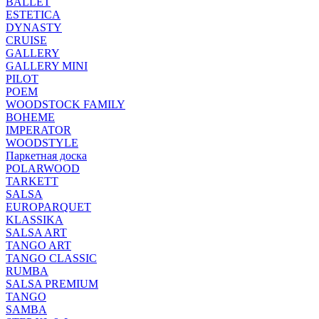
BALLET
ESTETICA
DYNASTY
CRUISE
GALLERY
GALLERY MINI
PILOT
POEM
WOODSTOCK FAMILY
BOHEME
IMPERATOR
WOODSTYLE
Паркетная доска
POLARWOOD
TARKETT
SALSA
EUROPARQUET
KLASSIKA
SALSA ART
TANGO ART
TANGO CLASSIC
RUMBA
SALSA PREMIUM
TANGO
SAMBA