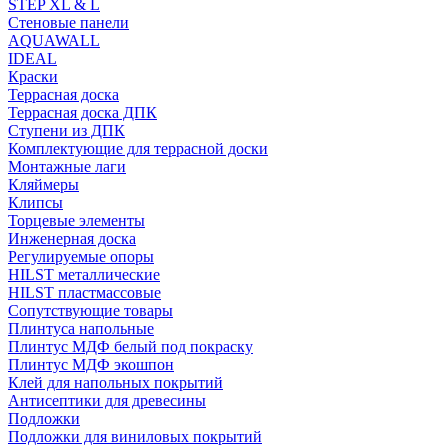
STEP XL & L
Стеновые панели
AQUAWALL
IDEAL
Краски
Террасная доска
Террасная доска ДПК
Ступени из ДПК
Комплектующие для террасной доски
Монтажные лаги
Кляймеры
Клипсы
Торцевые элементы
Инженерная доска
Регулируемые опоры
HILST металлические
HILST пластмассовые
Сопутствующие товары
Плинтуса напольные
Плинтус МДФ белый под покраску
Плинтус МДФ экошпон
Клей для напольных покрытий
Антисептики для древесины
Подложки
Подложки для виниловых покрытий