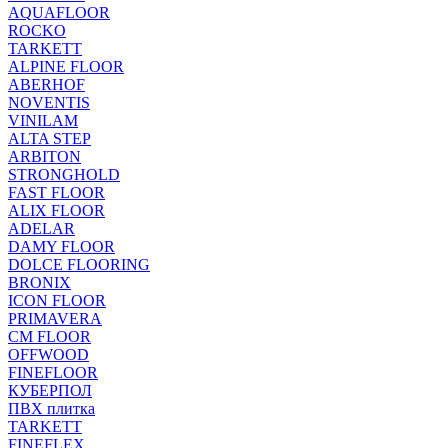
AQUAFLOOR
ROCKO
TARKETT
ALPINE FLOOR
ABERHOF
NOVENTIS
VINILAM
ALTA STEP
ARBITON
STRONGHOLD
FAST FLOOR
ALIX FLOOR
ADELAR
DAMY FLOOR
DOLCE FLOORING
BRONIX
ICON FLOOR
PRIMAVERA
CM FLOOR
OFFWOOD
FINEFLOOR
КУБЕРПОЛ
ПВХ плитка
TARKETT
FINEFLEX