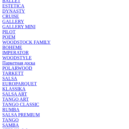
BALLET
ESTETICA
DYNASTY
CRUISE
GALLERY
GALLERY MINI
PILOT
POEM
WOODSTOCK FAMILY
BOHEME
IMPERATOR
WOODSTYLE
Паркетная доска
POLARWOOD
TARKETT
SALSA
EUROPARQUET
KLASSIKA
SALSA ART
TANGO ART
TANGO CLASSIC
RUMBA
SALSA PREMIUM
TANGO
SAMBA