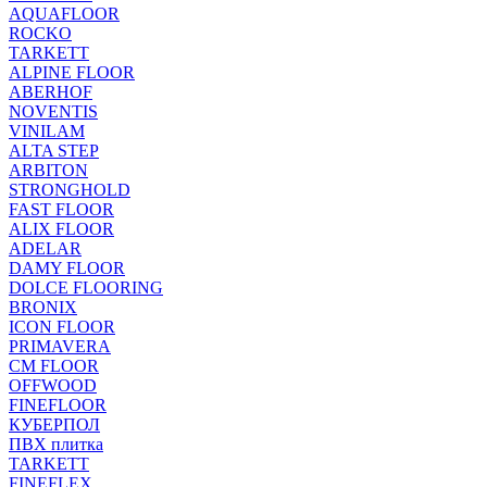
AQUAFLOOR
ROCKO
TARKETT
ALPINE FLOOR
ABERHOF
NOVENTIS
VINILAM
ALTA STEP
ARBITON
STRONGHOLD
FAST FLOOR
ALIX FLOOR
ADELAR
DAMY FLOOR
DOLCE FLOORING
BRONIX
ICON FLOOR
PRIMAVERA
CM FLOOR
OFFWOOD
FINEFLOOR
КУБЕРПОЛ
ПВХ плитка
TARKETT
FINEFLEX