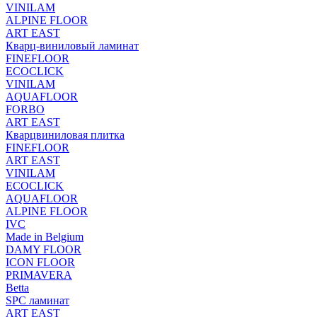
VINILAM
ALPINE FLOOR
ART EAST
Кварц-виниловый ламинат
FINEFLOOR
ECOCLICK
VINILAM
AQUAFLOOR
FORBO
ART EAST
Кварцвиниловая плитка
FINEFLOOR
ART EAST
VINILAM
ECOCLICK
AQUAFLOOR
ALPINE FLOOR
IVC
Made in Belgium
DAMY FLOOR
ICON FLOOR
PRIMAVERA
Betta
SPC ламинат
ART EAST