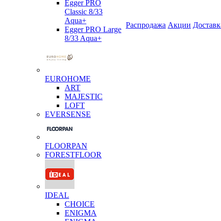
Egger PRO
Classic 8/33
Aqua+
Распродажа
Акции
Доставк
Egger PRO Large
8/33 Aqua+
EUROHOME
ART
MAJESTIC
LOFT
EVERSENSE
FLOORPAN
FORESTFLOOR
IDEAL
CHOICE
ENIGMA