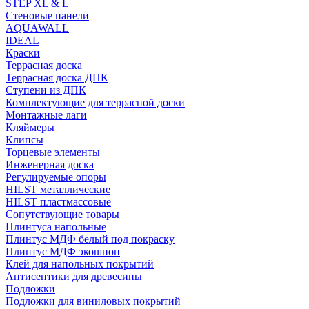
STEP XL & L
Стеновые панели
AQUAWALL
IDEAL
Краски
Террасная доска
Террасная доска ДПК
Ступени из ДПК
Комплектующие для террасной доски
Монтажные лаги
Кляймеры
Клипсы
Торцевые элементы
Инженерная доска
Регулируемые опоры
HILST металлические
HILST пластмассовые
Сопутствующие товары
Плинтуса напольные
Плинтус МДФ белый под покраску
Плинтус МДФ экошпон
Клей для напольных покрытий
Антисептики для древесины
Подложки
Подложки для виниловых покрытий