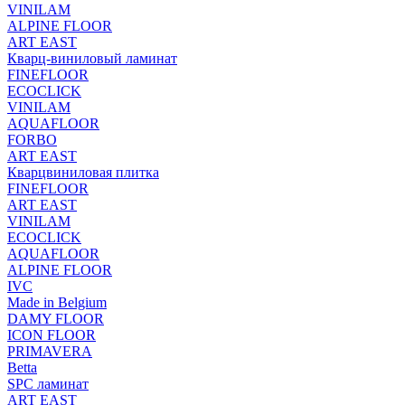
VINILAM
ALPINE FLOOR
ART EAST
Кварц-виниловый ламинат
FINEFLOOR
ECOCLICK
VINILAM
AQUAFLOOR
FORBO
ART EAST
Кварцвиниловая плитка
FINEFLOOR
ART EAST
VINILAM
ECOCLICK
AQUAFLOOR
ALPINE FLOOR
IVC
Made in Belgium
DAMY FLOOR
ICON FLOOR
PRIMAVERA
Betta
SPC ламинат
ART EAST