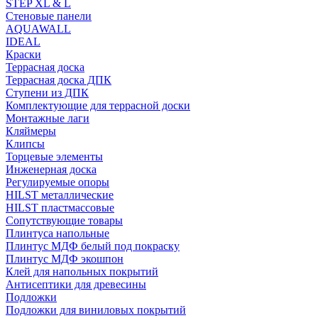
STEP XL & L
Стеновые панели
AQUAWALL
IDEAL
Краски
Террасная доска
Террасная доска ДПК
Ступени из ДПК
Комплектующие для террасной доски
Монтажные лаги
Кляймеры
Клипсы
Торцевые элементы
Инженерная доска
Регулируемые опоры
HILST металлические
HILST пластмассовые
Сопутствующие товары
Плинтуса напольные
Плинтус МДФ белый под покраску
Плинтус МДФ экошпон
Клей для напольных покрытий
Антисептики для древесины
Подложки
Подложки для виниловых покрытий