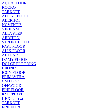
AQUAFLOOR
ROCKO
TARKETT
ALPINE FLOOR
ABERHOF
NOVENTIS
VINILAM
ALTA STEP
ARBITON
STRONGHOLD
FAST FLOOR
ALIX FLOOR
ADELAR
DAMY FLOOR
DOLCE FLOORING
BRONIX
ICON FLOOR
PRIMAVERA
CM FLOOR
OFFWOOD
FINEFLOOR
КУБЕРПОЛ
ПВХ плитка
TARKETT
FINEFLEX