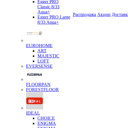
Egger PRO
Classic 8/33
Aqua+
Распродажа
Акции
Доставк
Egger PRO Large
8/33 Aqua+
EUROHOME
ART
MAJESTIC
LOFT
EVERSENSE
FLOORPAN
FORESTFLOOR
IDEAL
CHOICE
ENIGMA