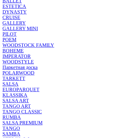
BALLET
ESTETICA
DYNASTY
CRUISE
GALLERY
GALLERY MINI
PILOT
POEM
WOODSTOCK FAMILY
BOHEME
IMPERATOR
WOODSTYLE
Паркетная доска
POLARWOOD
TARKETT
SALSA
EUROPARQUET
KLASSIKA
SALSA ART
TANGO ART
TANGO CLASSIC
RUMBA
SALSA PREMIUM
TANGO
SAMBA