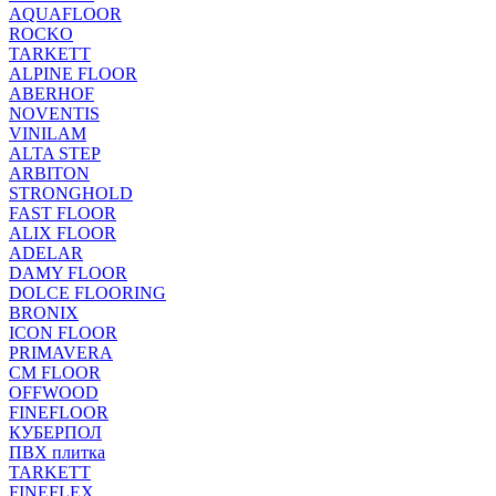
AQUAFLOOR
ROCKO
TARKETT
ALPINE FLOOR
ABERHOF
NOVENTIS
VINILAM
ALTA STEP
ARBITON
STRONGHOLD
FAST FLOOR
ALIX FLOOR
ADELAR
DAMY FLOOR
DOLCE FLOORING
BRONIX
ICON FLOOR
PRIMAVERA
CM FLOOR
OFFWOOD
FINEFLOOR
КУБЕРПОЛ
ПВХ плитка
TARKETT
FINEFLEX