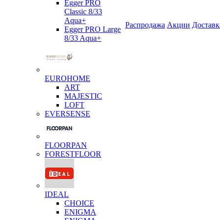
Egger PRO
Classic 8/33
Aqua+
Распродажа
Акции
Доставк
Egger PRO Large
8/33 Aqua+
EUROHOME
ART
MAJESTIC
LOFT
EVERSENSE
FLOORPAN
FORESTFLOOR
IDEAL
CHOICE
ENIGMA