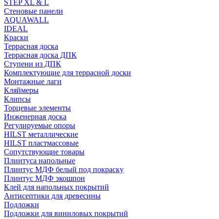
STEP XL & L
Стеновые панели
AQUAWALL
IDEAL
Краски
Террасная доска
Террасная доска ДПК
Ступени из ДПК
Комплектующие для террасной доски
Монтажные лаги
Кляймеры
Клипсы
Торцевые элементы
Инженерная доска
Регулируемые опоры
HILST металлические
HILST пластмассовые
Сопутствующие товары
Плинтуса напольные
Плинтус МДФ белый под покраску
Плинтус МДФ экошпон
Клей для напольных покрытий
Антисептики для древесины
Подложки
Подложки для виниловых покрытий