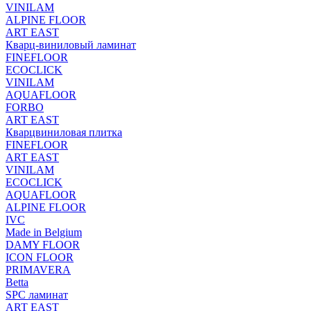
VINILAM
ALPINE FLOOR
ART EAST
Кварц-виниловый ламинат
FINEFLOOR
ECOCLICK
VINILAM
AQUAFLOOR
FORBO
ART EAST
Кварцвиниловая плитка
FINEFLOOR
ART EAST
VINILAM
ECOCLICK
AQUAFLOOR
ALPINE FLOOR
IVC
Made in Belgium
DAMY FLOOR
ICON FLOOR
PRIMAVERA
Betta
SPC ламинат
ART EAST