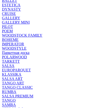
BALLET
ESTETICA
DYNASTY
CRUISE
GALLERY
GALLERY MINI
PILOT
POEM
WOODSTOCK FAMILY
BOHEME
IMPERATOR
WOODSTYLE
Паркетная доска
POLARWOOD
TARKETT
SALSA
EUROPARQUET
KLASSIKA
SALSA ART
TANGO ART
TANGO CLASSIC
RUMBA
SALSA PREMIUM
TANGO
SAMBA