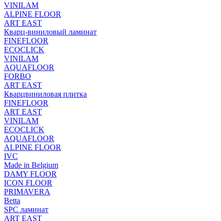
VINILAM
ALPINE FLOOR
ART EAST
Кварц-виниловый ламинат
FINEFLOOR
ECOCLICK
VINILAM
AQUAFLOOR
FORBO
ART EAST
Кварцвиниловая плитка
FINEFLOOR
ART EAST
VINILAM
ECOCLICK
AQUAFLOOR
ALPINE FLOOR
IVC
Made in Belgium
DAMY FLOOR
ICON FLOOR
PRIMAVERA
Betta
SPC ламинат
ART EAST