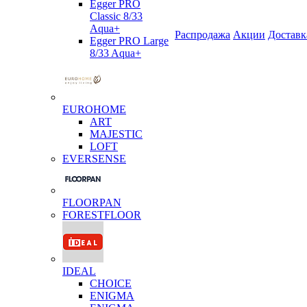
Egger PRO
Classic 8/33
Aqua+
Распродажа
Акции
Доставк
Egger PRO Large
8/33 Aqua+
EUROHOME
ART
MAJESTIC
LOFT
EVERSENSE
FLOORPAN
FORESTFLOOR
IDEAL
CHOICE
ENIGMA