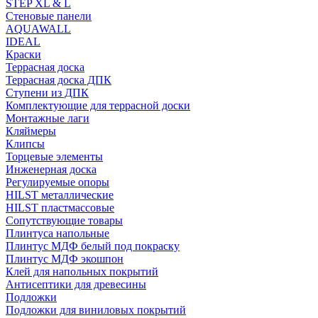
STEP XL & L
Стеновые панели
AQUAWALL
IDEAL
Краски
Террасная доска
Террасная доска ДПК
Ступени из ДПК
Комплектующие для террасной доски
Монтажные лаги
Кляймеры
Клипсы
Торцевые элементы
Инженерная доска
Регулируемые опоры
HILST металлические
HILST пластмассовые
Сопутствующие товары
Плинтуса напольные
Плинтус МДФ белый под покраску
Плинтус МДФ экошпон
Клей для напольных покрытий
Антисептики для древесины
Подложки
Подложки для виниловых покрытий