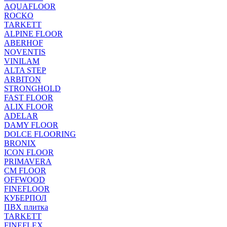
AQUAFLOOR
ROCKO
TARKETT
ALPINE FLOOR
ABERHOF
NOVENTIS
VINILAM
ALTA STEP
ARBITON
STRONGHOLD
FAST FLOOR
ALIX FLOOR
ADELAR
DAMY FLOOR
DOLCE FLOORING
BRONIX
ICON FLOOR
PRIMAVERA
CM FLOOR
OFFWOOD
FINEFLOOR
КУБЕРПОЛ
ПВХ плитка
TARKETT
FINEFLEX