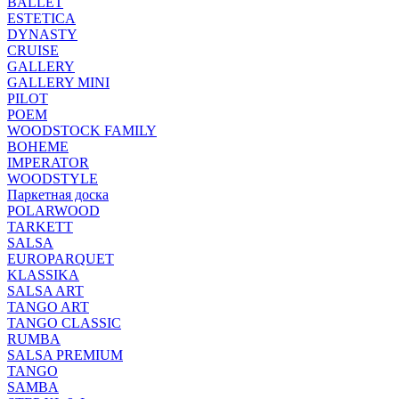
BALLET
ESTETICA
DYNASTY
CRUISE
GALLERY
GALLERY MINI
PILOT
POEM
WOODSTOCK FAMILY
BOHEME
IMPERATOR
WOODSTYLE
Паркетная доска
POLARWOOD
TARKETT
SALSA
EUROPARQUET
KLASSIKA
SALSA ART
TANGO ART
TANGO CLASSIC
RUMBA
SALSA PREMIUM
TANGO
SAMBA